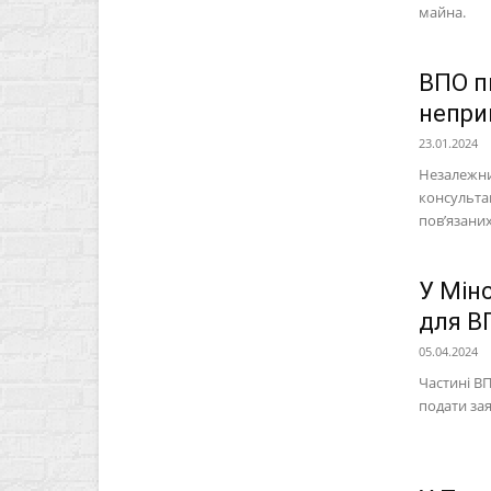
майна.
ВПО п
непри
23.01.2024
Незалежни
консульта
пов’язаних
У Мін
для В
05.04.2024
Частині В
подати за