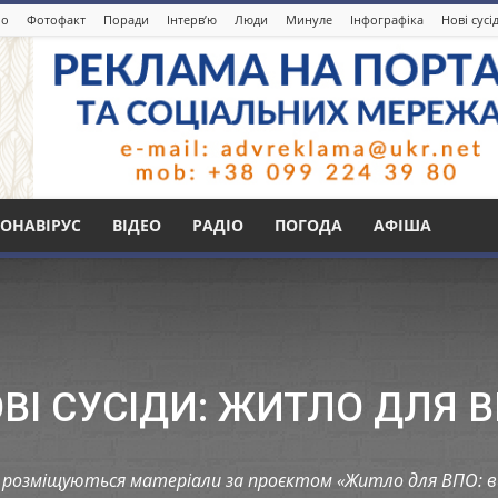
іо
Фотофакт
Поради
Інтерв’ю
Люди
Минуле
Інфографіка
Нові сусі
ОНАВІРУС
ВІДЕО
РАДІО
ПОГОДА
АФІША
ВІ СУСІДИ: ЖИТЛО ДЛЯ 
ту розміщуються матеріали за проєктом «Житло для ВПО: 