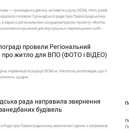
ова — громадська діячка, активістка руху ОСББ, п’ять разів
биралася головою Громадської ради при Павлоградському
, а зараз є регіональною координаторкою проєкту «Житло
: комплексні рішення для внутрішньо переміщених осіб».
лограді провели Регіональний
 про житло для ВПО (ФОТО і ВІДЕО)
на, керівниця Асоціації ОСББ м. Нікополь розповідає, що її
трілюють щодня.
дська рада направила звернення
П
занедбаних будівель
П
а Рада при Павлоградському виконкомі одним з напрямків
П