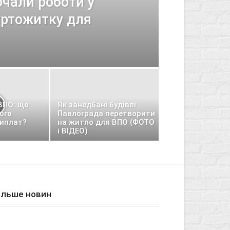
очали роботи у
уртожитку для
ВПО: що
Як занедбані будівлі
ого
Павлограда перетворити
виплат?
на житло для ВПО (ФОТО
і ВІДЕО)
ільше новин