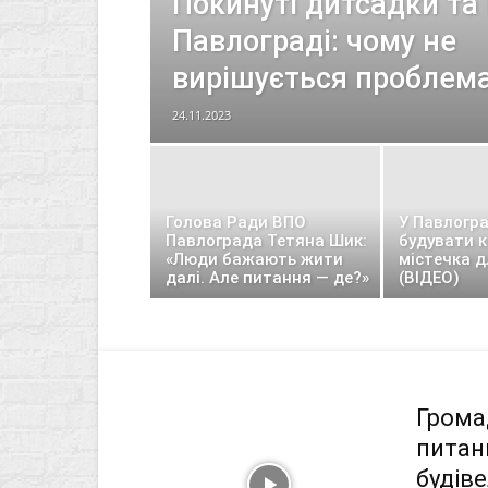
Покинуті дитсадки та
Павлограді: чому не
вирішується проблем
24.11.2023
Голова Ради ВПО
У Павлогр
Павлограда Тетяна Шик:
будувати 
«Люди бажають жити
містечка 
далі. Але питання — де?»
(ВІДЕО)
Грома
питан
будіве