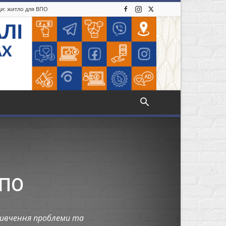
ди: житло для ВПО
ВПО
вивчення проблеми та