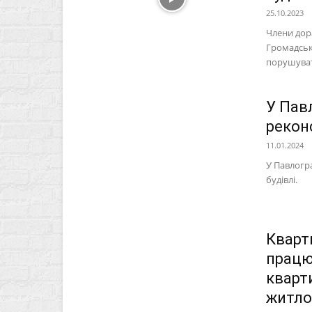
25.10.2023
Члени дор
Громадськ
порушуват
У Пав
рекон
11.01.2024
У Павлогра
будівлі.
Кварт
працю
кварт
житл