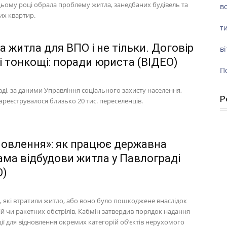
цьому році обрала проблему житла, занедбаних будівель та
во
их квартир.
ти
 житла для ВПО і не тільки. Договір
ві
і тонкощі: поради юриста (ВІДЕО)
П
ді, за даними Управління соціального захисту населення,
Р
ареєструвалося близько 20 тис. переселенців.
новлення»: як працює державна
ама відбудови житла у Павлограді
О)
, які втратили житло, або воно було пошкоджене внаслідок
й чи ракетних обстрілів, Кабмін затвердив порядок надання
ії для відновлення окремих категорій об’єктів нерухомого