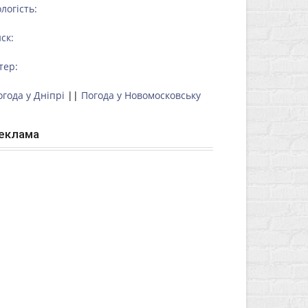
логість:
ск:
тер:
огода у Дніпрі
||
Погода у Новомосковську
еклама