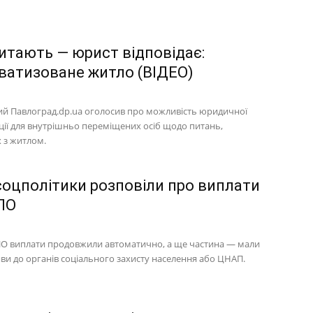
итають — юрист відповідає:
ватизоване житло (ВІДЕО)
й Павлоград.dp.ua оголосив про можливість юридичної
ції для внутрішньо переміщених осіб щодо питань,
 з житлом.
соцполітики розповіли про виплати
ПО
ПО виплати продовжили автоматично, а ще частина ― мали
яви до органів соціального захисту населення або ЦНАП.