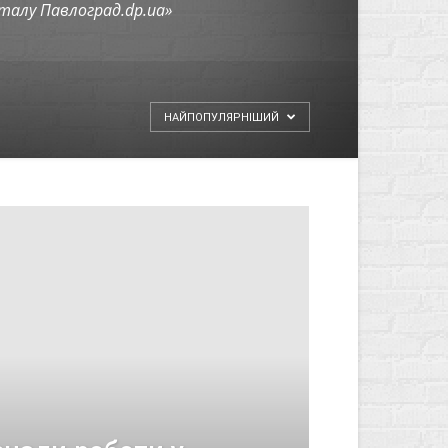
алу Павлоград.dp.ua»
НАЙПОПУЛЯРНІШИЙ