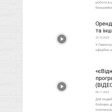
роботи в 
безхазяйн
Оренда
та інш
23.10.2023
У Павлогра
офіційно з
«єВід
прогр
(ВІДЕ
06.11.2023
Для людей
бойових ді
компенсац