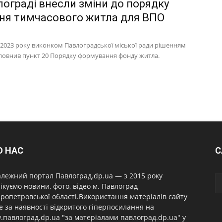
лограді внесли зміни до порядку
ня тимчасового житла для ВПО
 2023 року виконком Павлоградської міської ради рішенням
повнив пункт 20 Порядку формування фонду житла.
О НАС
С
лежний портал Павлоград.dp.ua — з 2015 року
ікуємо новини, фото, відео м. Павлоград
ропетровської області.Використання матеріалів сайту
 за наявності відкритого гіперпосилання на
павлоград.dp.ua "за матеріалами павлоград.dp.ua" у