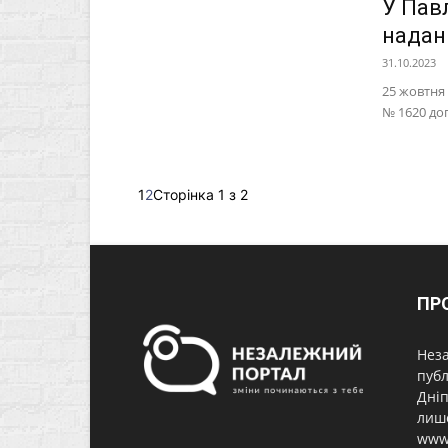
У Пав
надан
31.10.2023
25 жовтня
№ 1620 до
1
2
Сторінка 1 з 2
ПР
Неза
публ
Дніп
лише
www.