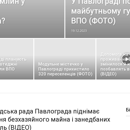
 млин у
У Павлограді п
майбутньому г
а?
ВПО (ФОТО)
19.12.2023
Допомога на
аді планують
проживання 
котеджні
Модульне містечко у
змінилося й к
для ВПО
Павлограді прихистило
позбавлять 
320 переселенців (ФОТО)
(ВІДЕО)
Б
дська рада Павлограда піднімає
ня безхазяйного майна і занедбаних
ль (ВІДЕО)