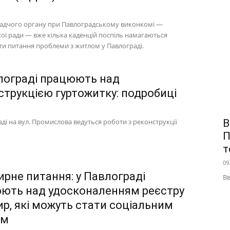
адчого органу при Павлоградському виконкомі —
ої ради — вже кілька каденцій поспіль намагаються
и питання проблеми з житлом у Павлограді.
лограді працюють над
струкцією гуртожитку: подробиці
ді на вул. Промислова ведуться роботи з реконструкції
В
П
т
09
ирне питання: у Павлограді
Вв
ють над удосконаленням реєстру
ир, які можуть стати соціальним
ом