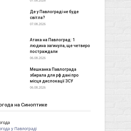
07.08.2026
Де у Павлограді не буде
світла?
07.08.2026
Атака на Павлоград: 1
людина загинула, ще четверо
постраждали
06.08.2026
Мешканка Павлограда
збирала для рф дані про
місця дислокації ЗСУ
06.08.2026
огода на Синоптике
огода
огода у
Павлограді