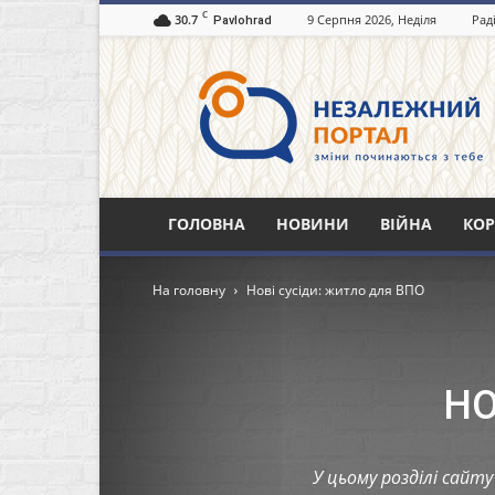
C
30.7
9 Серпня 2026, Неділя
Рад
Pavlohrad
Незалежний
портал
Павлоград.dp.ua
ГОЛОВНА
НОВИНИ
ВІЙНА
КОР
На головну
Нові сусіди: житло для ВПО
НО
У цьому розділі сай