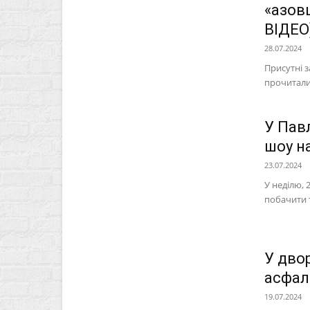
«азовц
ВІДЕО
28.07.2024
Присутні з
прочитали
У Пав
шоу н
23.07.2024
У неділю,
побачити 
У дво
асфал
19.07.2024