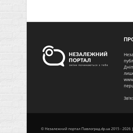
ПР
Неза
публ
Дніп
лише
www.
перш
Зв'я
© Незалежний портал Павлоград.dp.ua 2015 - 2026 