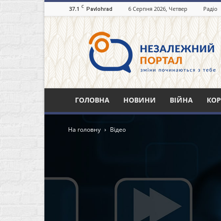
C
37.1
6 Серпня 2026, Четвер
Радіо
Pavlohrad
Незалежний
портал
Павлоград.dp.ua
ГОЛОВНА
НОВИНИ
ВІЙНА
КОР
На головну
Відео