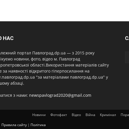
О НАС
С
лежний портал Павлоград.dp.ua — з 2015 року
ікуємо новини, фото, відео м. Павлоград
ропетровської області.Використання матеріалів сайту
 за наявності відкритого гіперпосилання на
павлоград.dp.ua "за матеріалами павлоград.dp.ua" у
ому абзаці.
затися з нами:
newspavlograd2020@gmail.com
Новини
Фотофакт
Відео
Війна
Кримінал
Пор
|
Правила сайту
|
Політика