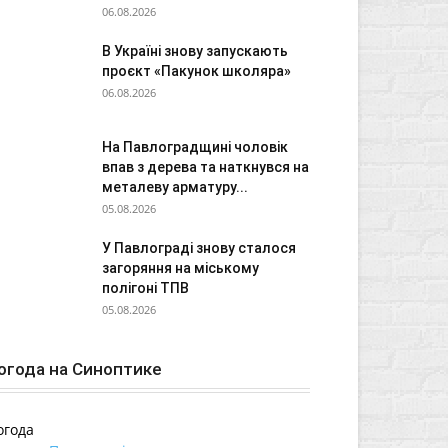
06.08.2026
В Україні знову запускають
проєкт «Пакунок школяра»
06.08.2026
На Павлоградщині чоловік
впав з дерева та наткнувся на
металеву арматуру...
05.08.2026
У Павлограді знову сталося
загоряння на міському
полігоні ТПВ
05.08.2026
огода на Синоптике
огода