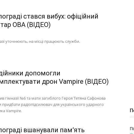
ограді стався вибух: офіційний
тар ОВА (ВІДЕО)
разі уточнюють, на місці працюють служби.
дійники допомогли
мплектувати дрон Vampire (ВІДЕО)
ив гімназії №6 та мати загиблого Героя Тетяна Сафонова
 придбати радіопідсилювач для українського ударного
П
ика Vampire.
П
лограді вшанували пам’ять