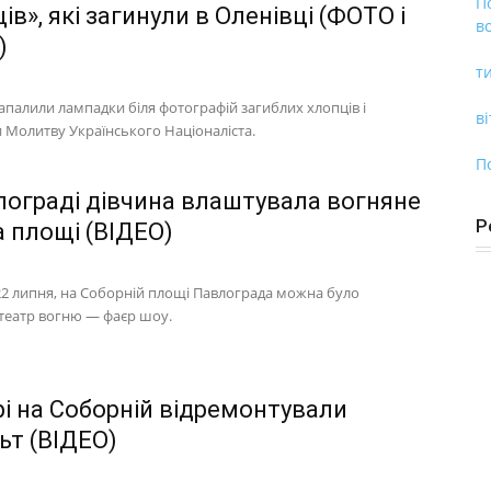
П
ів», які загинули в Оленівці (ФОТО і
во
)
ти
апалили лампадки біля фотографій загиблих хлопців і
ві
 Молитву Українського Націоналіста.
П
лограді дівчина влаштувала вогняне
Р
а площі (ВІДЕО)
 22 липня, на Соборній площі Павлограда можна було
театр вогню ― фаєр шоу.
рі на Соборній відремонтували
ьт (ВІДЕО)