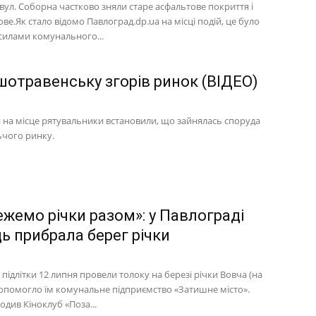
 вул. Соборна частково зняли старе асфальтове покриття і
ве.Як стало відомо Павлоград.dp.ua на місці подій, це було
силами комунального...
шотравенську згорів ринок (ВІДЕО)
на місце рятувальники встановили, що зайнялась споруда
чого ринку.
ежемо річки разом»: у Павлограді
ь прибрала берег річки
підлітки 12 липня провели толоку на березі річки Вовча (на
 допомогло їм комунальне підприємство «Затишне місто».
одив Кіноклуб «Поза...