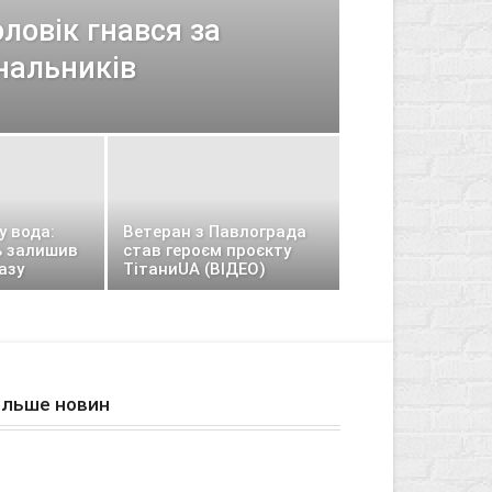
ловік гнався за
альників
у вода:
Ветеран з Павлограда
ь залишив
став героєм проєкту
азу
ТітаниUA (ВІДЕО)
ільше новин