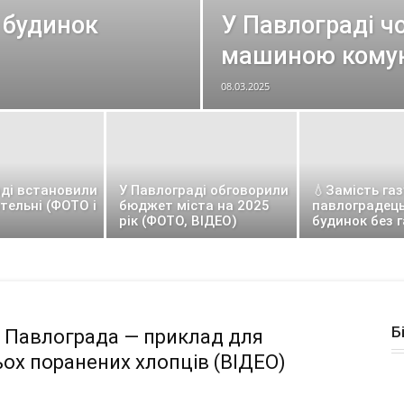
 будинок
У Павлограді чо
машиною комун
08.03.2025
аді встановили
У Павлограді обговорили
💧Замість газ
отельні (ФОТО і
бюджет міста на 2025
павлоградец
рік (ФОТО, ВІДЕО)
будинок без г
Б
з Павлограда — приклад для
ьох поранених хлопців (ВІДЕО)