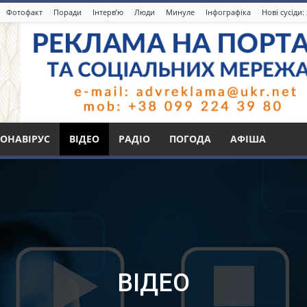
Фотофакт
Поради
Інтерв’ю
Люди
Минуле
Інфографіка
Нові сусіди
ОНАВІРУС
ВІДЕО
РАДІО
ПОГОДА
АФІША
ВІДЕО