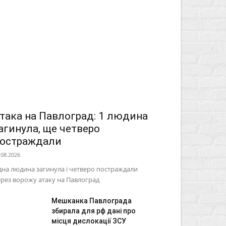
така на Павлоград: 1 людина
агинула, ще четверо
остраждали
.08.2026
на людина загинула і четверо постраждали
рез ворожу атаку на Павлоград
Мешканка Павлограда
збирала для рф дані про
місця дислокації ЗСУ