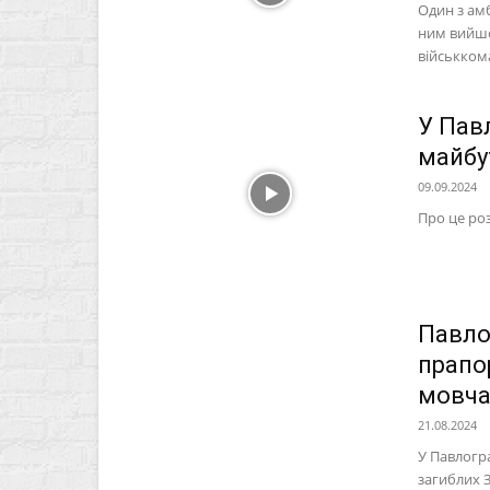
Один з ам
ним вийшо
військкомат
У Пав
майбу
09.09.2024
Про це роз
Павло
прапо
мовча
21.08.2024
У Павлогра
загиблих З