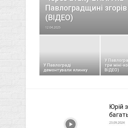
Павлоградщині згорів
(ВІДЕО)
12.04.2025
У Павлогр
У Павлограді
три міні-к
демонтували ялинку
ВІДЕО)
Юрій 
багат
23.09.2024