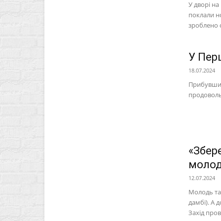
У дворі на
поклали но
зроблено 
У Пер
18.07.2024
Прибувши 
продоволь
«Збер
молод
12.07.2024
Молодь та 
дамбі). А
Захід пров