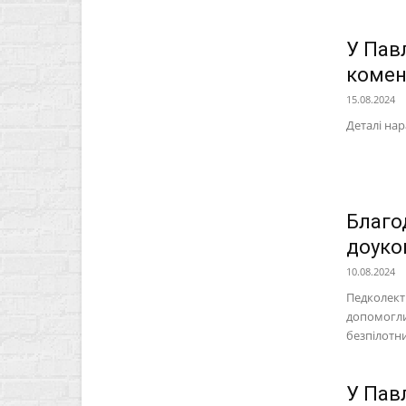
У Павл
комен
15.08.2024
Деталі на
Благо
доуко
10.08.2024
Педколект
допомогли
безпілотн
У Пав