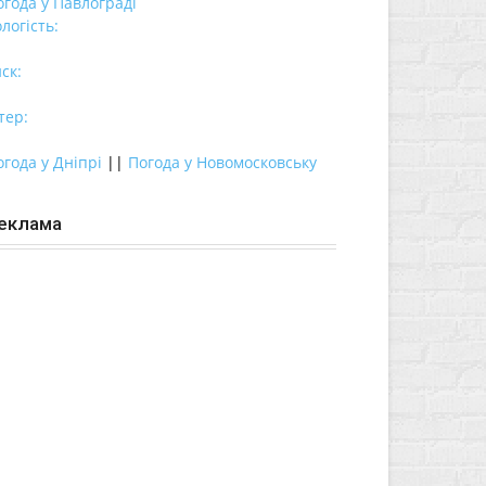
огода у
Павлограді
логість:
ск:
тер:
огода у Дніпрі
||
Погода у Новомосковську
еклама