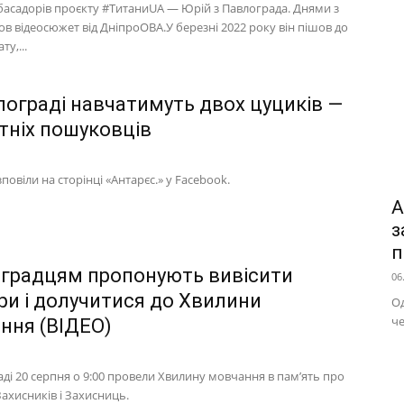
басадорів проєкту #ТитаниUA ― Юрій з Павлограда. Днями з
в відеосюжет від ДніпроОВА.У березні 2022 року він пішов до
у,...
лограді навчатимуть двох цуциків ―
тніх пошуковців
повіли на сторінці «Антарєс.» у Facebook.
А
з
п
градцям пропонують вивісити
06
ри і долучитися до Хвилини
Од
че
ння (ВІДЕО)
ді 20 серпня о 9:00 провели Хвилину мовчання в пам’ять про
ахисників і Захисниць.