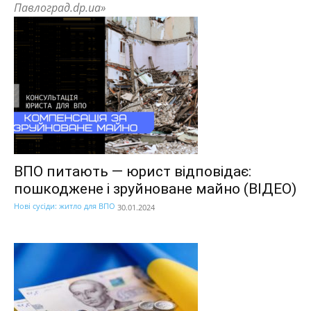
Павлоград.dp.ua»
ВПО питають — юрист відповідає:
пошкоджене і зруйноване майно (ВІДЕО)
Нові сусіди: житло для ВПО
30.01.2024