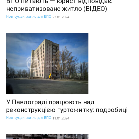
ВПО питають — юрист відповідає:
неприватизоване житло (ВІДЕО)
Нові сусіди: житло для ВПО
23.01.2024
У Павлограді працюють над
реконструкцією гуртожитку: подробиці
Нові сусіди: житло для ВПО
11.01.2024