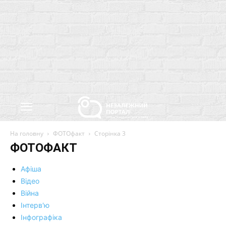
На головну
ФОТОфакт
Сторінка 3
ФОТОФАКТ
Афіша
Відео
Війна
Інтерв'ю
Інфографіка