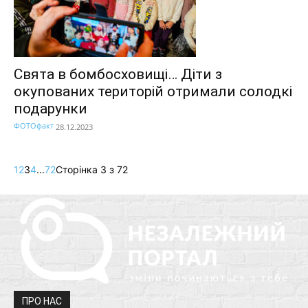
Свята в бомбосховищі… Діти з
окупованих територій отримали солодкі
подарунки
ФОТОфакт
28.12.2023
1
2
3
4
...
72
Сторінка 3 з 72
ПРО НАС