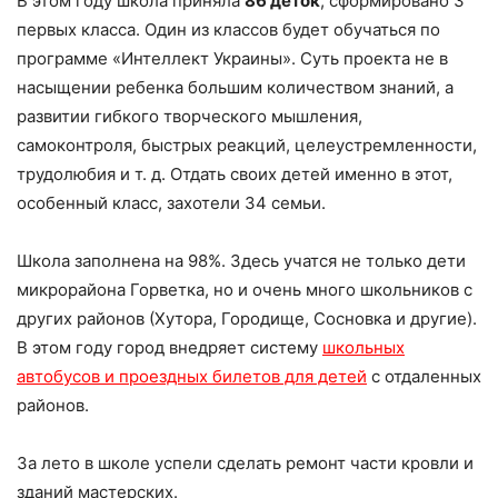
В этом году школа приняла
86 деток
, сформировано 3
первых класса. Один из классов будет обучаться по
программе «Интеллект Украины». Суть проекта не в
насыщении ребенка большим количеством знаний, а
развитии гибкого творческого мышления,
самоконтроля, быстрых реакций, целеустремленности,
трудолюбия и т. д. Отдать своих детей именно в этот,
особенный класс, захотели 34 семьи.
Школа заполнена на 98%. Здесь учатся не только дети
микрорайона Горветка, но и очень много школьников с
других районов (Хутора, Городище, Сосновка и другие).
В этом году город внедряет систему
школьных
автобусов и проездных билетов для детей
с отдаленных
районов.
За лето в школе успели сделать ремонт части кровли и
зданий мастерских.