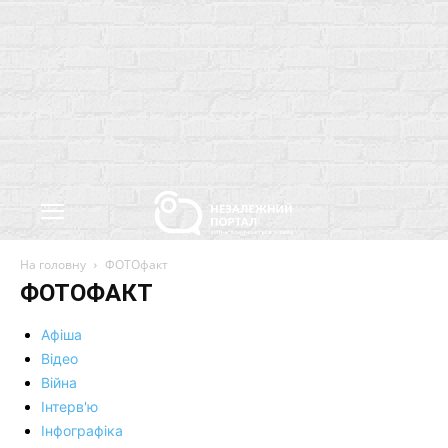
На головну
ФОТОфакт
ФОТОФАКТ
Афіша
Відео
Війна
Інтерв'ю
Інфографіка