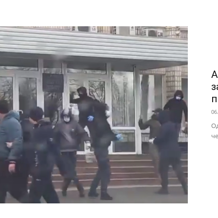
А
з
п
06
Од
че