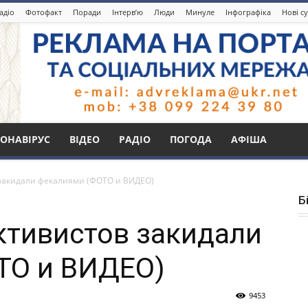
адіо
Фотофакт
Поради
Інтерв’ю
Люди
Минуле
Інфографіка
Нові с
ОНАВІРУС
ВІДЕО
РАДІО
ПОГОДА
АФІША
 закидали фекалиями (ФОТО и ВИДЕО)
Б
ктивистов закидали
ТО и ВИДЕО)
9453