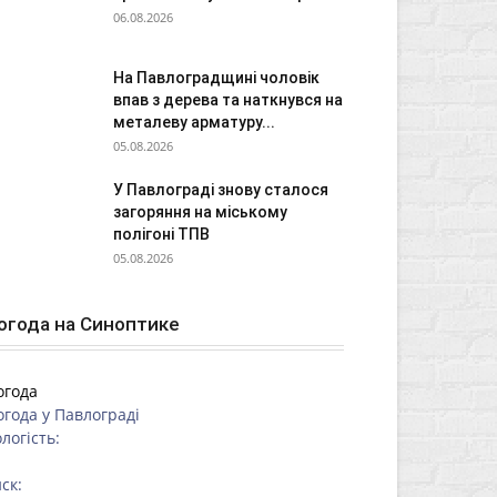
06.08.2026
На Павлоградщині чоловік
впав з дерева та наткнувся на
металеву арматуру...
05.08.2026
У Павлограді знову сталося
загоряння на міському
полігоні ТПВ
05.08.2026
огода на Синоптике
огода
огода у
Павлограді
логість:
ск: