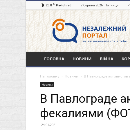
C
25.8
7 Серпня 2026, П’ятниця
Р
Pavlohrad
Незалежний
портал
Павлоград.dp.ua
ГОЛОВНА
НОВИНИ
ВІЙНА
КОР
На головну
Новини
В Павлограде активистов
Новини
В Павлограде а
фекалиями (ФО
24.01.2021