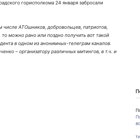
радского горисполкома 24 января забросали
ом числе АТОшников, добровольцев, патриотов,
то можно рано или поздно получить вот такой
дента в одном из анонимных-телеграм каналов.
нко – организатору различных митингов, в т.ч. и
П
П
П
во
ти