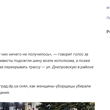
ві
П
Р
 них ничего не получилось», — говорит голос за
тивисты подожгли шину возле исполкома, а позже
аз перекрывать трассу — ул. Днепровскую в районе
град.dp.ua снял, как женщины-уборщицы убирали
дания.