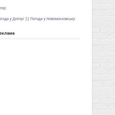
тер:
огода у Дніпрі
||
Погода у Новомосковську
еклама