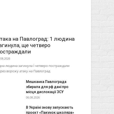
така на Павлоград: 1 людина
агинула, ще четверо
остраждали
.08.2026
на людина загинула і четверо постраждали
рез ворожу атаку на Павлоград
Мешканка Павлограда
збирала для рф дані про
місця дислокації ЗСУ
06.08.2026
В Україні знову запускають
проєкт «Пакунок школяра»