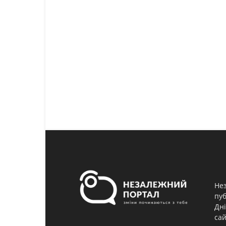
Нез
пуб
Дні
сай