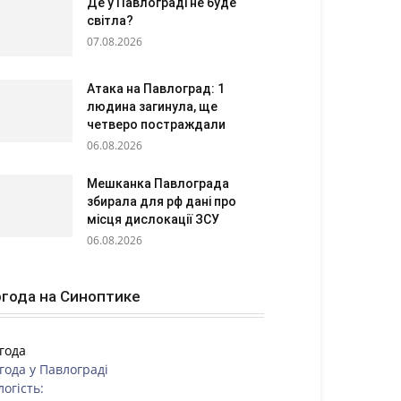
Де у Павлограді не буде
світла?
07.08.2026
Атака на Павлоград: 1
людина загинула, ще
четверо постраждали
06.08.2026
Мешканка Павлограда
збирала для рф дані про
місця дислокації ЗСУ
06.08.2026
года на Синоптике
года
года у
Павлограді
логість: