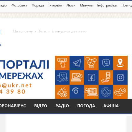
адіо
Фотофакт
Поради
Інтерв’ю
Люди
Минуле
Інфографіка
Нові с
На головну
Теги
зіткнулися два авто
авто
Бі
ОРОНАВІРУС
ВІДЕО
РАДІО
ПОГОДА
АФІША