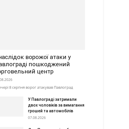
наслідок ворожої атаки у
авлограді пошкоджений
орговельний центр
08.2026
ечері 8 серпня ворог атакував Павлоград
У Павлограді затримали
двох чоловіків за вимагання
грошей та автомобілів
07.08.2026