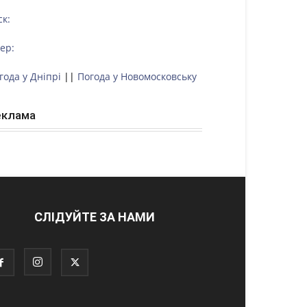
ск:
тер:
года у Дніпрі
||
Погода у Новомосковську
еклама
СЛІДУЙТЕ ЗА НАМИ