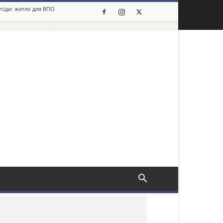
усіди: житло для ВПО
льше новин