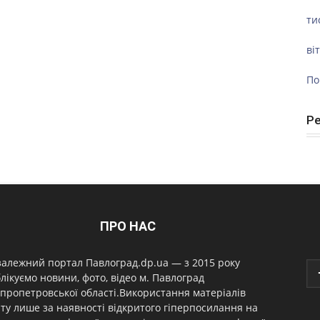
ти
ві
По
Р
ПРО НАС
алежний портал Павлоград.dp.ua — з 2015 року
лікуємо новини, фото, відео м. Павлоград
пропетровської області.Використання матеріалів
ту лише за наявності відкритого гіперпосилання на