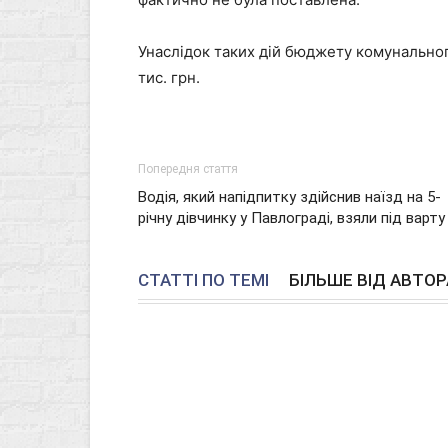
Унаслідок таких дій бюджету комунальног
тис. грн.
Попередня стаття
Водія, який напідпитку здійснив наїзд на 5-
річну дівчинку у Павлограді, взяли під варту
СТАТТІ ПО ТЕМІ
БІЛЬШЕ ВІД АВТОР