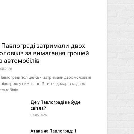
 Павлограді затримали двох
оловіків за вимагання грошей
а автомобілів
.08.2026
Павлограді поліцейські затримали двох чоловіків
 підозрою у вимаганні 5 тисяч доларів та двох
томобілів
Де у Павлограді не буде
світла?
07.08.2026
Атака на Павлоград: 1