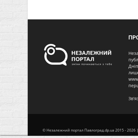
ПР
Неза
публ
Дніп
лише
www.
перш
Зв'я
© Незалежний портал Павлоград.dp.ua 2015 - 2026 