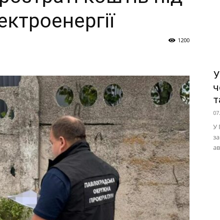
лектроенергії
1200
У
ч
т
07
У 
за
ав