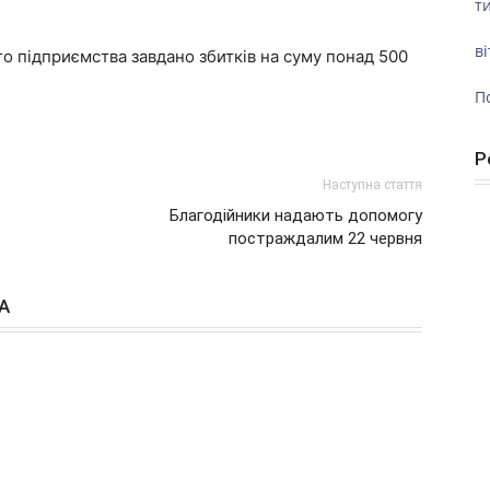
ти
ві
о підприємства завдано збитків на суму понад 500
П
Р
Наступна стаття
Благодійники надають допомогу
постраждалим 22 червня
А