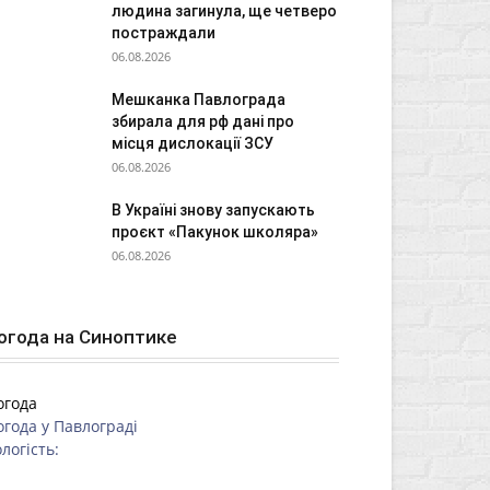
людина загинула, ще четверо
постраждали
06.08.2026
Мешканка Павлограда
збирала для рф дані про
місця дислокації ЗСУ
06.08.2026
В Україні знову запускають
проєкт «Пакунок школяра»
06.08.2026
огода на Синоптике
огода
огода у
Павлограді
логість: