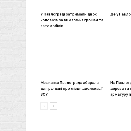
У Павлограді затримали двох
Де у Павло
чоловіків за вимагання грошей та
автомобілів
Мешканка Павлограда збирала
На Павлогр
для рф дані про місця дислокації
дерева та 
ЗСУ
арматуру 