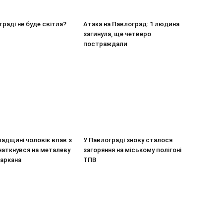
граді не буде світла?
Атака на Павлоград: 1 людина
загинула, ще четверо
постраждали
адщині чоловік впав з
У Павлограді знову сталося
наткнувся на металеву
загоряння на міському полігоні
паркана
ТПВ