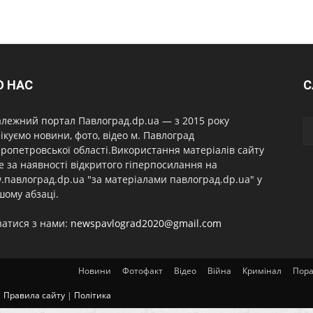
О НАС
С
лежний портал Павлоград.dp.ua — з 2015 року
ікуємо новини, фото, відео м. Павлоград
ропетровської області.Використання матеріалів сайту
 за наявності відкритого гіперпосилання на
павлоград.dp.ua "за матеріалами павлоград.dp.ua" у
ому абзаці.
затися з нами:
newspavlograd2020@gmail.com
Новини
Фотофакт
Відео
Війна
Кримінал
Пор
|
Правила сайту
|
Політика