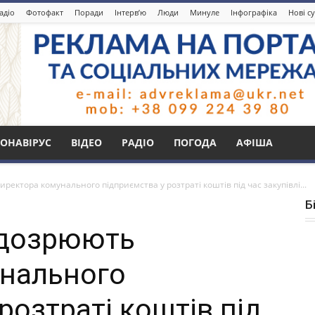
адіо
Фотофакт
Поради
Інтерв’ю
Люди
Минуле
Інфографіка
Нові с
ОНАВІРУС
ВІДЕО
РАДІО
ПОГОДА
АФІША
ректора комунального підприємства у розтраті коштів під час закупівлі...
Б
ідозрюють
унального
розтраті коштів під