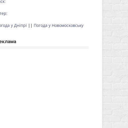
ск:
тер:
огода у Дніпрі
||
Погода у Новомосковську
еклама