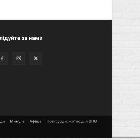
лідуйте за нами
ади
Минуле
Афіша
Нові сусіди: житло для ВПО