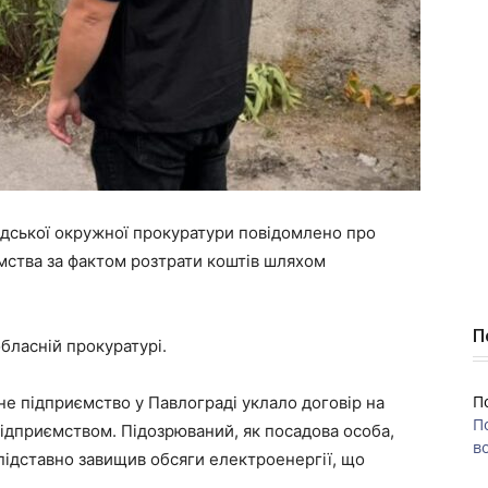
дської окружної прокуратури повідомлено про
мства за фактом розтрати коштів шляхом
П
бласній прокуратурі.
П
не підприємство у Павлограді уклало договір на
П
підприємством. Підозрюваний, як посадова особа,
во
зпідставно завищив обсяги електроенергії, що