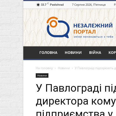
C
33.7
7 Серпня 2026, П’ятниця
Р
Pavlohrad
Незалежний
портал
Павлоград.dp.ua
ГОЛОВНА
НОВИНИ
ВІЙНА
КОР
На головну
Новини
У Павлограді підозрюють ди
Новини
У Павлограді п
директора ком
підприємства у 