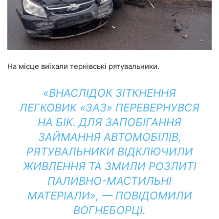
На місце виїхали тернівські рятувальники.
«ВНАСЛІДОК ЗІТКНЕННЯ
ЛЕГКОВИК «ЗАЗ» ПЕРЕВЕРНУВСЯ
НА БІК. ДЛЯ ЗАПОБІГАННЯ
ЗАЙМАННЯ АВТОМОБІЛІВ,
РЯТУВАЛЬНИКИ ВІДКЛЮЧИЛИ
ЖИВЛЕННЯ ТА ЗМИЛИ РОЗЛИТІ
ПАЛИВНО-МАСТИЛЬНІ
МАТЕРІАЛИ», — ПОВІДОМИЛИ
ВОГНЕБОРЦІ.