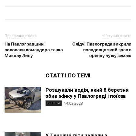
Попередня стаття
Наступна стаття
На Павлоградщині
Слідчі Павлограда викрили
поховали командира танка
посадовця який здав в
Миколу Липу
оренду чужу землю
СТАТТІ ПО ТЕМІ
Розшукали водія, який 8 березня
збив жінку у Павлограді і поїхав
14.03.2023
НОВИНИ
У Тернівці діти залізли в