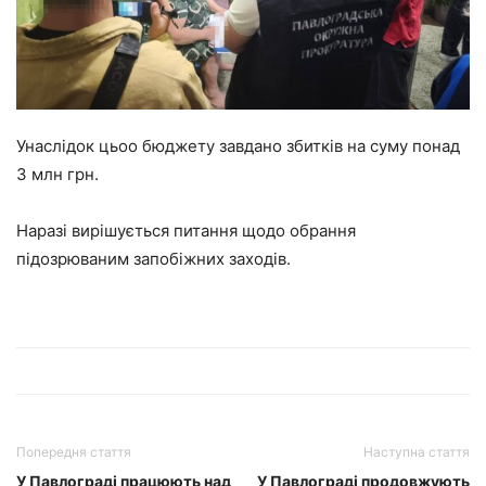
Унаслідок цьоо бюджету завдано збитків на суму понад
3 млн грн.
Наразі вирішується питання щодо обрання
підозрюваним запобіжних заходів.
Попередня стаття
Наступна стаття
У Павлограді працюють над
У Павлограді продовжують