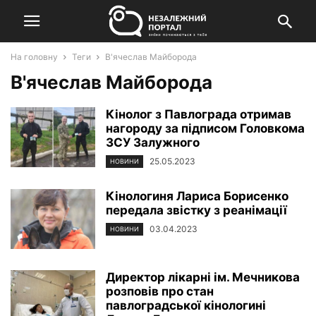
На головну
Теги
В'ячеслав Майборода
В'ячеслав Майборода
Кінолог з Павлограда отримав
нагороду за підписом Головкома
ЗСУ Залужного
25.05.2023
НОВИНИ
Кінологиня Лариса Борисенко
передала звістку з реанімації
03.04.2023
НОВИНИ
Директор лікарні ім. Мечникова
розповів про стан
павлоградської кінологині