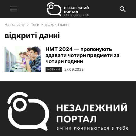
На головну
Теги
відкриті данні
відкриті данні
НМТ 2024 — пропонують
здавати чотири предмети за
чотири години
27.09.2023
НОВИНИ