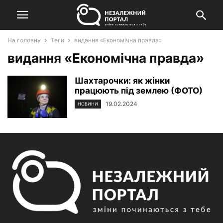
На головну
Теги
видання «Економічна правда»
видання «Економічна правда»
Шахтарочки: як жінки
працюють під землею (ФОТО)
19.02.2024
НОВИНИ