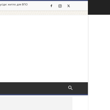
сусіди: житло для ВПО
льше новин