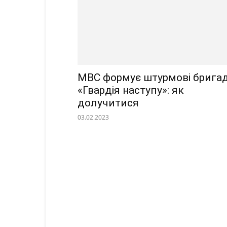
МВС формує штурмові брига
«Гвардія наступу»: як
долучитися
03.02.2023