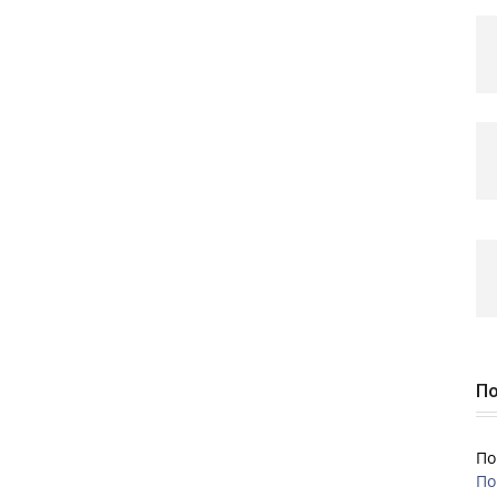
По
По
По