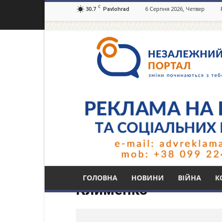
C
30.7
6 Серпня 2026, Четвер
Pavlohrad
Незалежний
портал
Павлоград.dp.ua
Тег: в.о. міністра в
ГОЛОВНА
НОВИНИ
ВІЙНА
К
Клименко