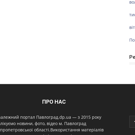
во
ти
ві
По
Р
ПРО НАС
алежний портал Павлоград.dp.ua — з 2015 року
лікуємо новини, фото, відео м. Павлоград
пропетровської області.Використання матеріалів