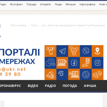
Радіо
Фотофакт
Поради
Інтерв’ю
Люди
Минуле
Інфографіка
Нові 
На головну
Теги
в.о. міністра внутрішніх справ Ігор Клименко
нутрішніх справ Ігор
Бі
ОРОНАВІРУС
ВІДЕО
РАДІО
ПОГОДА
АФІША