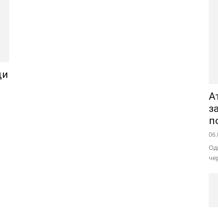
ди
А
з
п
06.
Од
че