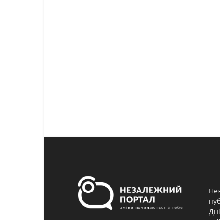
Нез
пуб
Дні