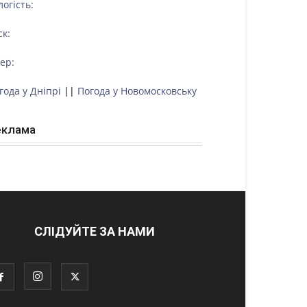
логість:
ск:
тер:
года у Дніпрі
||
Погода у Новомосковську
еклама
СЛІДУЙТЕ ЗА НАМИ