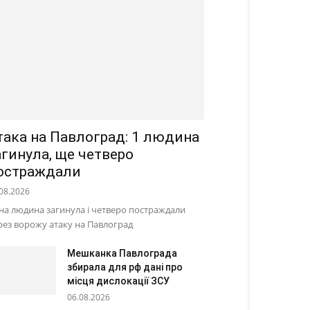
така на Павлоград: 1 людина
агинула, ще четверо
остраждали
08.2026
на людина загинула і четверо постраждали
рез ворожу атаку на Павлоград
Мешканка Павлограда
збирала для рф дані про
місця дислокації ЗСУ
06.08.2026