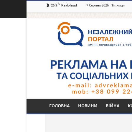
C
26.9
7 Серпня 2026, П’ятниця
Pavlohrad
Незалежний
портал
Павлоград.dp.ua
Тег: ночлеждка дл
ГОЛОВНА
НОВИНИ
ВІЙНА
К