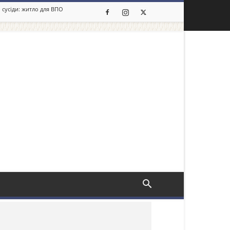
 сусіди: житло для ВПО
льше новин