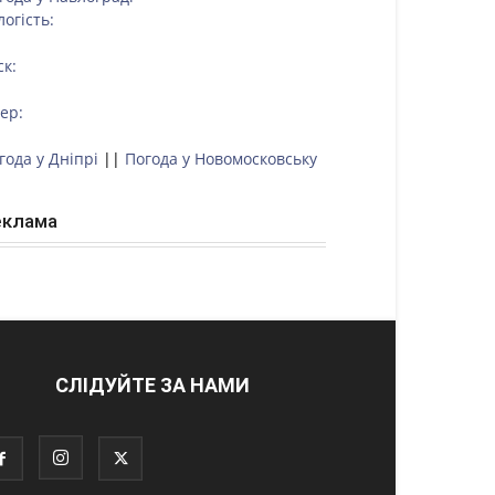
логість:
ск:
тер:
года у Дніпрі
||
Погода у Новомосковську
еклама
СЛІДУЙТЕ ЗА НАМИ