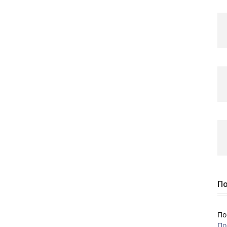
По
По
По