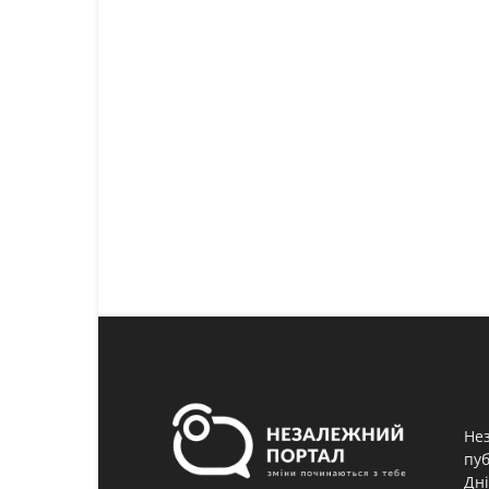
Нез
пуб
Дні