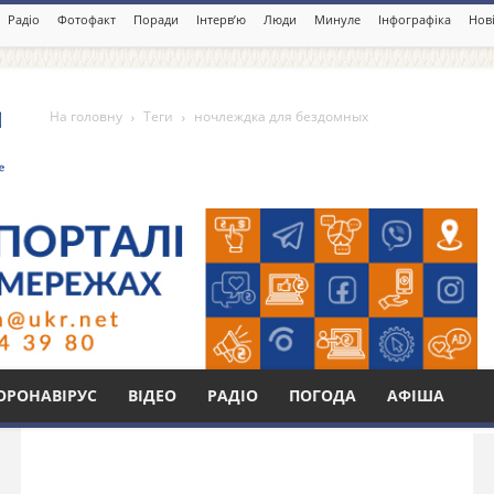
Радіо
Фотофакт
Поради
Інтерв’ю
Люди
Минуле
Інфографіка
Нові
На головну
Теги
ночлеждка для бездомных
я бездомных
Бі
ОРОНАВІРУС
ВІДЕО
РАДІО
ПОГОДА
АФІША