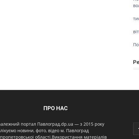
во
ти
ві
По
Р
ПРО НАС
алежний портал Павлоград.dp.ua — з 2015 року
лікуємо новини, фото, відео м. Павлоград
пропетровської області.Використання матеріалів