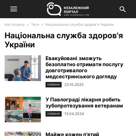
На головну
Теги
Національна служба здоров'я України
Національна служба здоров'я
України
Евакуйовані зможуть
безоплатно отримати послугу
довготривалого
медсестринського догляду
23.10.2025
НОВИНИ
У Павлограді лікарня робить
зубопротезування ветеранам
15.04.2024
НОВИНИ
Майже кожен п’ятий