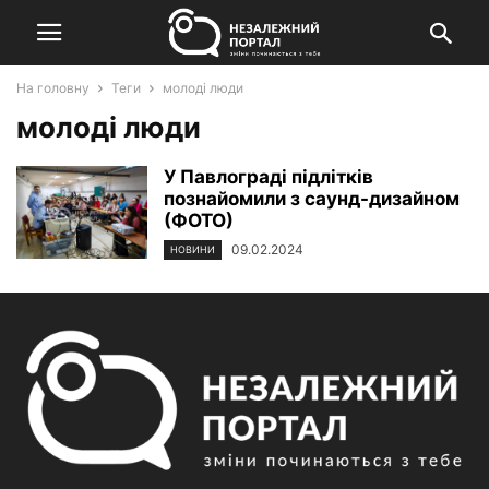
На головну
Теги
молоді люди
молоді люди
У Павлограді підлітків
познайомили з саунд-дизайном
(ФОТО)
09.02.2024
НОВИНИ