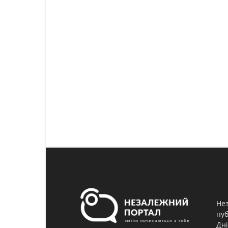
Нез
пуб
Дні