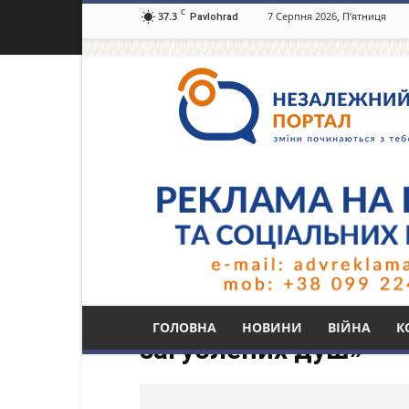
C
37.3
7 Серпня 2026, П’ятниця
Pavlohrad
Незалежний
портал
Павлоград.dp.ua
Тег: документальни
ГОЛОВНА
НОВИНИ
ВІЙНА
К
загублених душ»