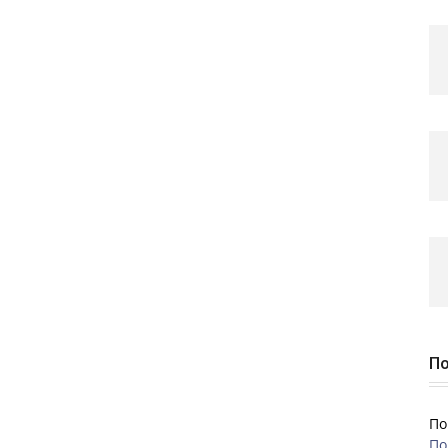
По
По
По