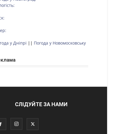
логість:
ск:
тер:
года у Дніпрі
||
Погода у Новомосковську
еклама
СЛІДУЙТЕ ЗА НАМИ