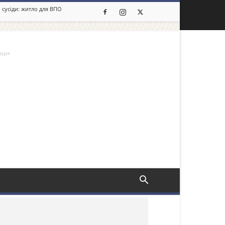
 сусіди: житло для ВПО
душ»
льше новин