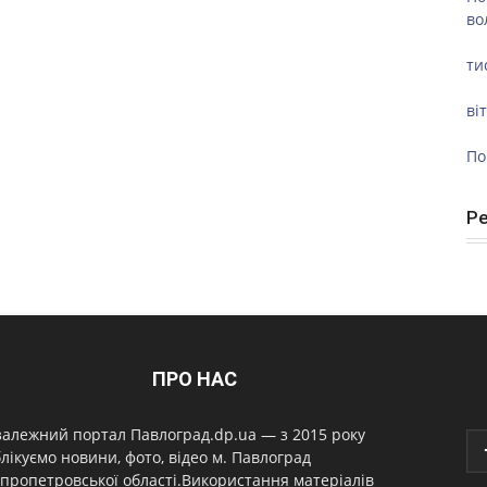
во
ти
ві
По
Р
ПРО НАС
алежний портал Павлоград.dp.ua — з 2015 року
лікуємо новини, фото, відео м. Павлоград
пропетровської області.Використання матеріалів