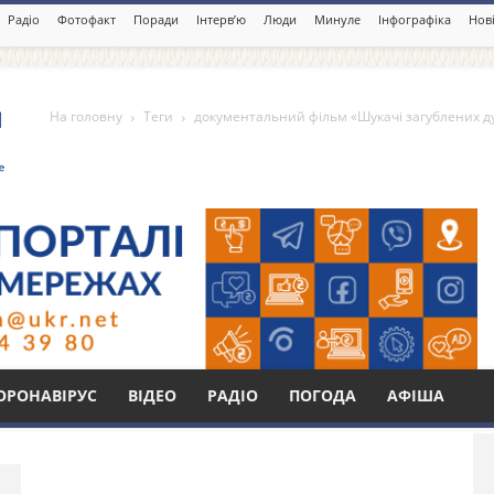
Радіо
Фотофакт
Поради
Інтерв’ю
Люди
Минуле
Інфографіка
Нові
На головну
Теги
документальний фільм «Шукачі загублених 
й фільм «Шукачі
Бі
ОРОНАВІРУС
ВІДЕО
РАДІО
ПОГОДА
АФІША