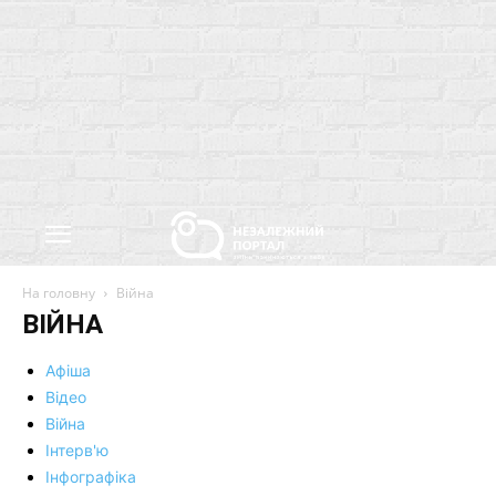
На головну
Війна
ВІЙНА
Афіша
Відео
Війна
Інтерв'ю
Інфографіка