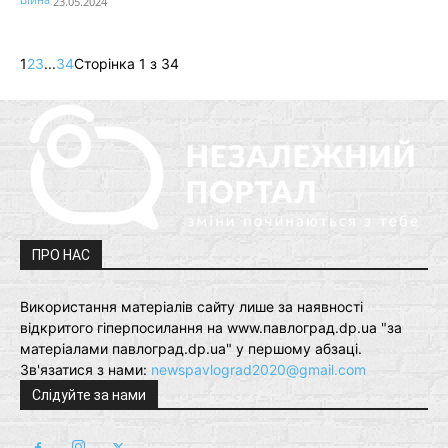
23.05.2024
1
2
3
...
34
Сторінка 1 з 34
ПРО НАС
Використання матеріалів сайту лише за наявності
відкритого гіперпосилання на www.павлоград.dp.ua "за
матеріалами павлоград.dp.ua" у першому абзаці.
Зв'язатися з нами:
newspavlograd2020@gmail.com
Слідуйте за нами