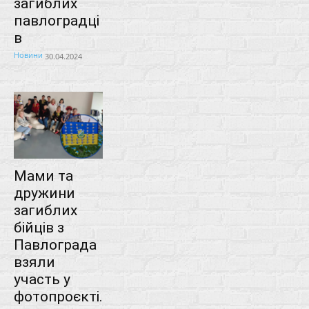
загиблих
павлоградці
в
Новини
30.04.2024
Мами та
дружини
загиблих
бійців з
Павлограда
взяли
участь у
фотопроєкті.