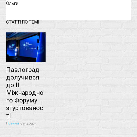
Ольги
СТАТТІ ПО ТЕМІ
Павлоград
долучився
до ІІ
Міжнародно
го Форуму
згуртованос
ті
Новини
30.04.2026