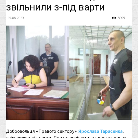
звільнили з-під варти
25.08.2023
3005
Добровольця «Правого сектору»
Ярослава Тарасенка
,
звільнили з-під варти. Про це повідомила адвокат Нонна