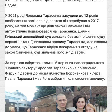
Надич.
У 2021 році Ярослава Тарасенка засудили до 12 років
позбавлення волі, але під вартою він перебував з 2017
року, на той момент ще діяв закон Савченка і він
автоматично поширювався на Тарасенка. Днями
Київський апеляційний суд залишив без змін рішення суду
першої інстанції, визнавши провину Тарасенка, але взявши
до уваги, що Тарасенко відбув покарання з огляду на
закон Савченка, суд звільнив його з-під варти.
За версією слідства, колишній керівник павлоградського
“Правого сектору” Ярослав Тарасенко на прізвисько
Фізрук підвозив до місця вбивства Вороненкова кілера
Павла Паршова і мав його забрати після скоєння злочину.