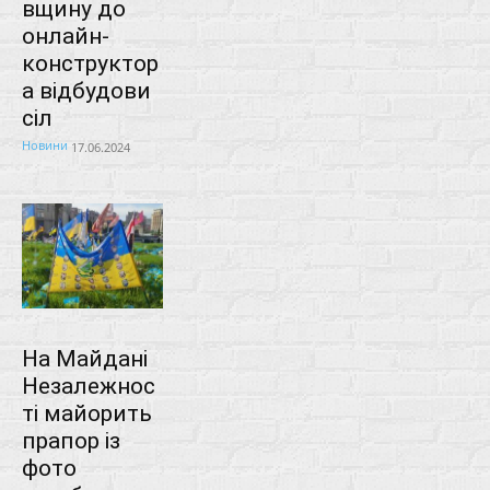
вщину до
онлайн-
конструктор
а відбудови
сіл
Новини
17.06.2024
На Майдані
Незалежнос
ті майорить
прапор із
фото