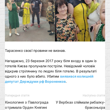
Тарасенко своєї провини не визнав.
Нагадаємо, 23 березня 2017 року біля входу в один із
готелів Києва пролунали постріли. Невідомий чоловік
відкрив стрілянину по людях біля готелю. В результаті
одного з них було вбито. Убитим
виявився колишній
депутат Держдуми рф Вороненков
.
Попередня стаття
Наступна стаття
Кінологиня з Павлограда
У Вербках спіймали рибалку-
отримала Орден Княгині
браконьєра