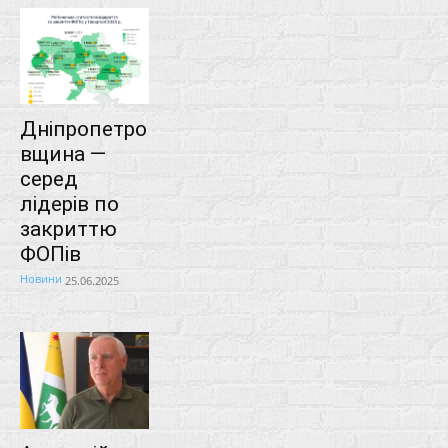
Дніпропетро
вщина ―
серед
лідерів по
закриттю
ФОПів
Новини
25.06.2025