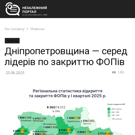
На головну
Новини
Новини
Дніпропетровщина ― серед
лідерів по закриттю ФОПів
149
25.06.2025