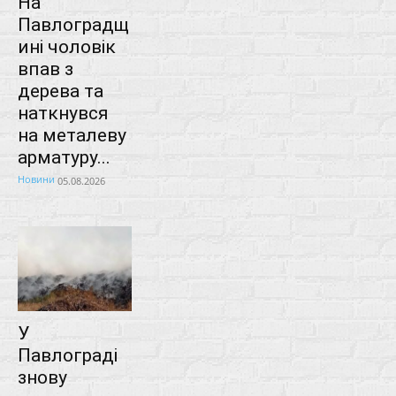
На
Павлоградщ
ині чоловік
впав з
дерева та
наткнувся
на металеву
арматуру...
Новини
05.08.2026
У
Павлограді
знову