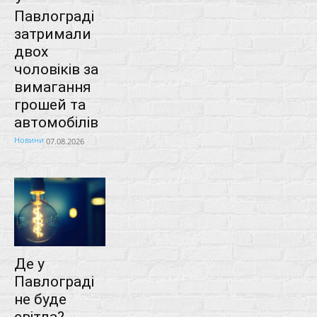
Павлограді
затримали
двох
чоловіків за
вимагання
грошей та
автомобілів
Новини
07.08.2026
Де у
Павлограді
не буде
світла?