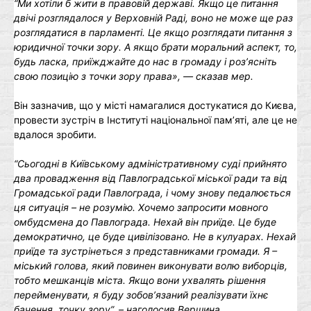
“Ми хотіли б жити в правовій державі. Якщо це питання
двічі розглядалося у Верховній Раді, воно не може ще раз
розглядатися в парламенті. Це якщо розглядати питання з
юридичної точки зору. А якщо брати моральний аспект, то,
будь ласка, приїжджайте до нас в громаду і роз’ясніть
свою позицію з точки зору права», ― сказав мер.
Він зазначив, що у місті намагалися достукатися до Києва,
провести зустріч в Інституті національної пам’яті, але це не
вдалося зробити.
“Сьогодні в Київському адміністративному суді прийнято
два провадження від Павлоградської міської ради та від
Громадської ради Павлограда, і чому знову педалюється
ця ситуація – не розумію. Хочемо запросити мовного
омбудсмена до Павлограда. Нехай він приїде. Це буде
демократично, це буде цивілізовано. Не в кулуарах. Нехай
приїде та зустрінеться з представниками громади. Я –
міський голова, який повинен виконувати волю виборців,
тобто мешканців міста. Якщо вони ухвалять рішення
перейменувати, я буду зобов’язаний реалізувати їхнє
бачення, точку зору”, – наголосив Вершина.