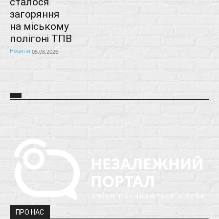
сталося
загоряння
на міському
полігоні ТПВ
Новини
05.08.2026
ПРО НАС