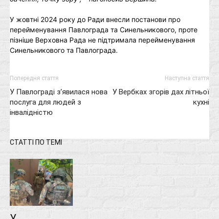
У жовтні 2024 року до Ради внесли постанови про
перейменування Павлограда та Синельникового, проте
пізніше Верховна Рада не підтримала перейменування
Синельникового та Павлограда.
Попередня стаття
Наступна стаття
У Павлограді з’явилася нова
У Вербках згорів дах літньої
послуга для людей з
кухні
інвалідністю
СТАТТІ ПО ТЕМІ
У