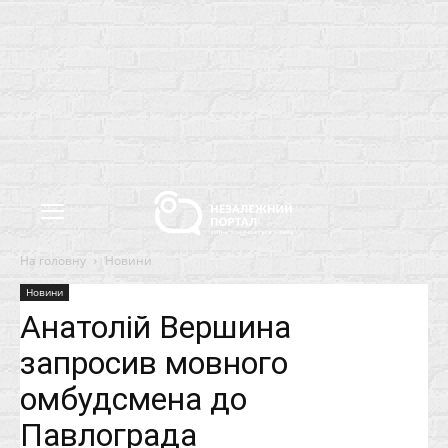
На головну
Новини
Новини
Анатолій Вершина
запросив мовного
омбудсмена до
Павлограда