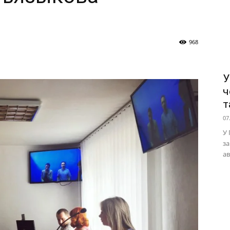
968
У
ч
т
07
У 
за
ав