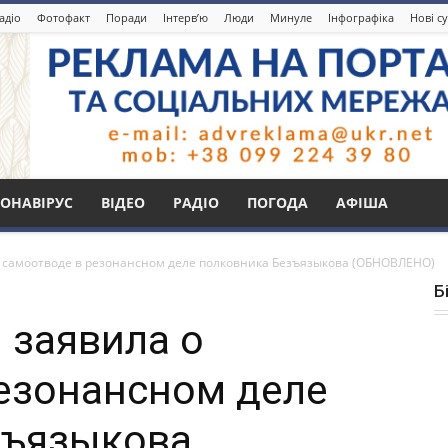
адіо
Фотофакт
Поради
Інтерв’ю
Люди
Минуле
Інфографіка
Нові с
ОНАВІРУС
ВІДЕО
РАДІО
ПОГОДА
АФІША
о самоотводе в резонансном деле полковника Безъязыкова (ОБНОВЛЕНО)
Б
 заявила о
езонансном деле
зъязыкова