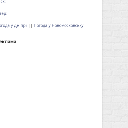
ск:
тер:
огода у Дніпрі
||
Погода у Новомосковську
еклама