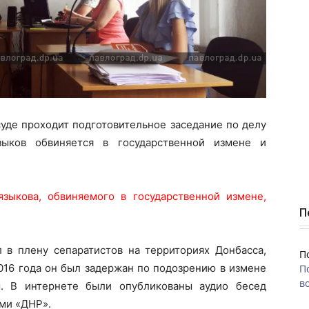
уде проходит подготовительное заседание по делу
зыков обвиняется в государственной измене и
зыкова, обвиняемого в государственной измене,
П
 в плену сепаратистов на территориях Донбасса,
П
016 года он был задержан по подозрению в измене
П
во
. В интернете были опубликованы аудио бесед
ями «ДНР».