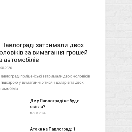
 Павлограді затримали двох
оловіків за вимагання грошей
а автомобілів
.08.2026
Павлограді поліцейські затримали двох чоловіків
 підозрою у вимаганні 5 тисяч доларів та двох
томобілів
Де у Павлограді не буде
світла?
07.08.2026
Атака на Павлоград: 1