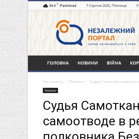
C
34.4
7 Серпня 2026, П’ятниця
Р
Pavlohrad
Незалежний
портал
Павлоград.dp.ua
ГОЛОВНА
НОВИНИ
ВІЙНА
КОР
На головну
Новини
Судья Самоткан заявила 
Новини
Судья Самоткан
самоотводе в р
полковника Бе