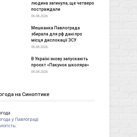
людина загинула, ще четверо
постраждали
06.08.2026
Мешканка Павлограда
збирала для рф дані про
місця дислокації ЗСУ
06.08.2026
В Україні знову запускають
проєкт «Пакунок школяра»
06.08.2026
огода на Синоптике
огода
огода у
Павлограді
логість: