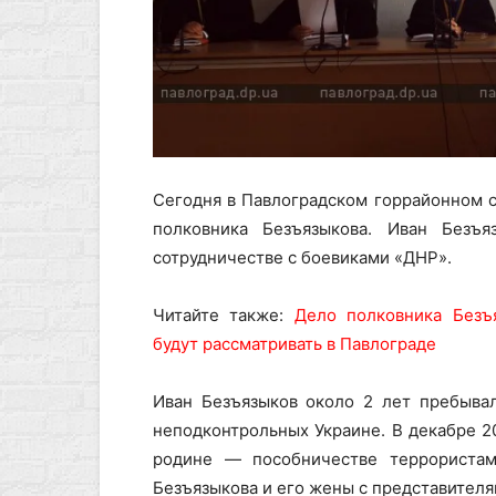
Сегодня в Павлоградском горрайонном с
полковника Безъязыкова. Иван Безъя
сотрудничестве с боевиками «ДНР».
Читайте также:
Дело полковника Безъя
будут рассматривать в Павлограде
Иван Безъязыков около 2 лет пребывал
неподконтрольных Украине. В декабре 2
родине — пособничестве террористам
Безъязыкова и его жены с представител