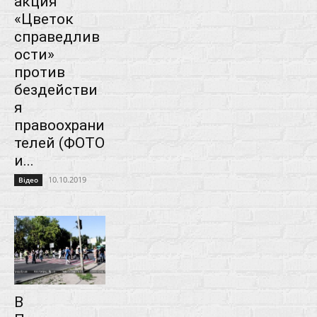
акция
«Цветок
справедлив
ости»
против
бездействи
я
правоохрани
телей (ФОТО
и...
10.10.2019
Відео
В