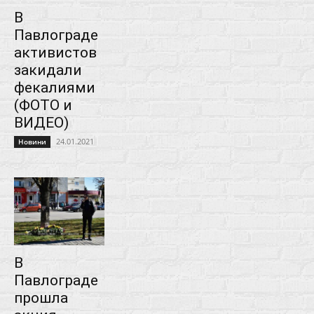
В
Павлограде
активистов
закидали
фекалиями
(ФОТО и
ВИДЕО)
24.01.2021
Новини
В
Павлограде
прошла