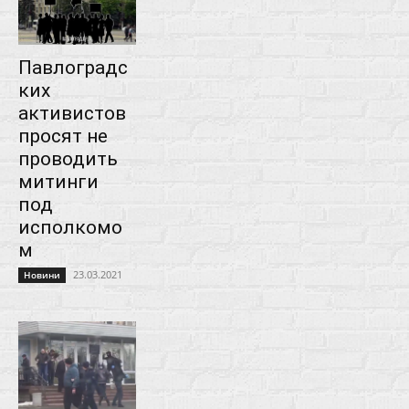
Павлоградс
ких
активистов
просят не
проводить
митинги
под
исполкомо
м
23.03.2021
Новини