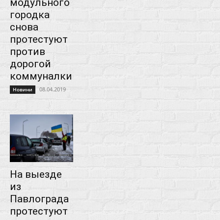
модульного
городка
снова
протестуют
против
дорогой
коммуналки
08.04.2019
Новини
На выезде
из
Павлограда
протестуют