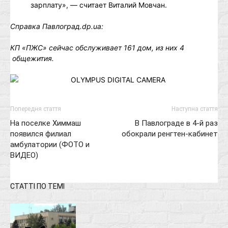
зарплату», — считает Виталий Мовчан.
Справка Павлоград.
dp
.
ua
:
КП «ПЖС» сейчас обслуживает 161 дом, из них 4
общежития.
Попередня стаття
Наступна стаття
На поселке Химмаш
В Павлограде в 4-й раз
появился филиал
обокрали ренгтен-кабинет
амбулатории (ФОТО и
ВИДЕО)
СТАТТІ ПО ТЕМІ