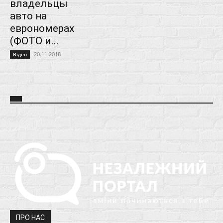
владельцы
авто на
еврономерах
(ФОТО и...
20.11.2018
Відео
ПРО НАС