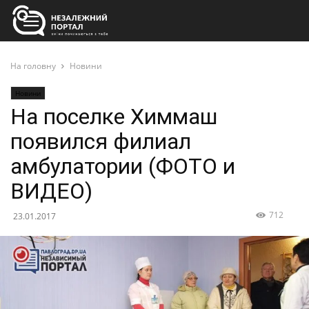
На головну
Новини
Новини
На поселке Химмаш
появился филиал
амбулатории (ФОТО и
ВИДЕО)
712
23.01.2017