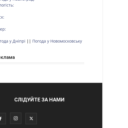
логість:
ск:
тер:
года у Дніпрі
||
Погода у Новомосковську
еклама
СЛІДУЙТЕ ЗА НАМИ