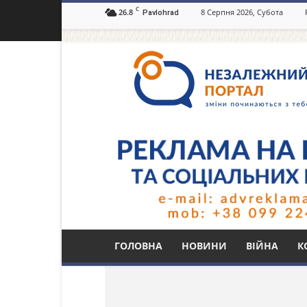
C
26.8
8 Серпня 2026, Субота
Pavlohrad
Незалежний
портал
Павлоград.dp.ua
Тег: змія
ГОЛОВНА
НОВИНИ
ВІЙНА
К