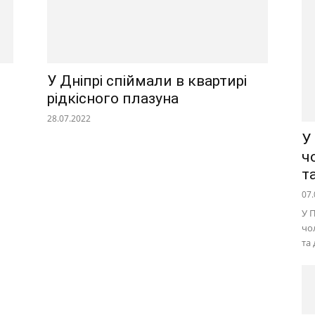
У Дніпрі спіймали в квартирі
рідкісного плазуна
28.07.2022
У
ч
т
07.
У 
чо
та