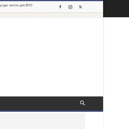
сусіди: житло для ВПО
льше новин