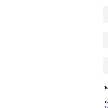
По
По
По