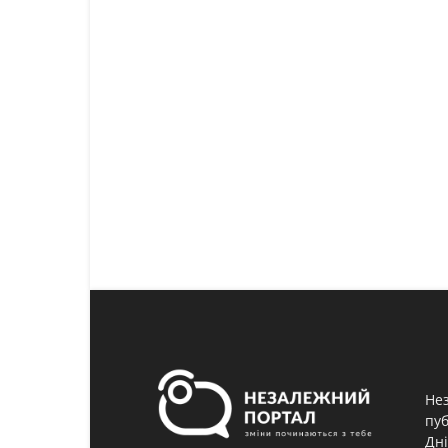
Нез
пуб
Дні