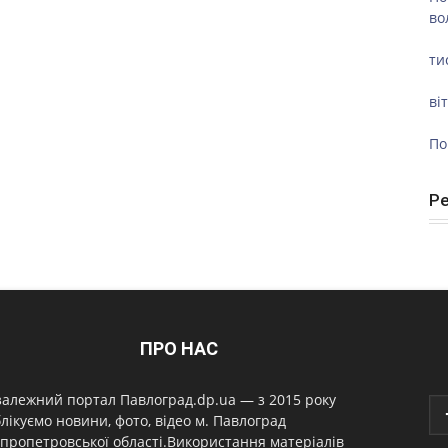
во
ти
ві
По
Р
ПРО НАС
алежний портал Павлоград.dp.ua — з 2015 року
лікуємо новини, фото, відео м. Павлоград
пропетровської області.Використання матеріалів