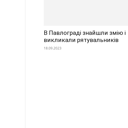
В Павлограді знайшли змію і
викликали рятувальників
18.09.2023