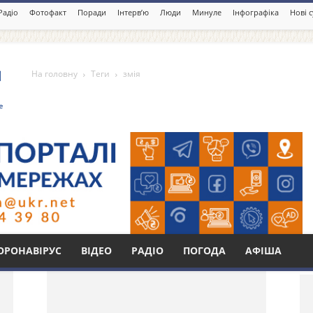
Радіо
Фотофакт
Поради
Інтерв’ю
Люди
Минуле
Інфографіка
Нові 
На головну
Теги
змія
Бі
ОРОНАВІРУС
ВІДЕО
РАДІО
ПОГОДА
АФІША