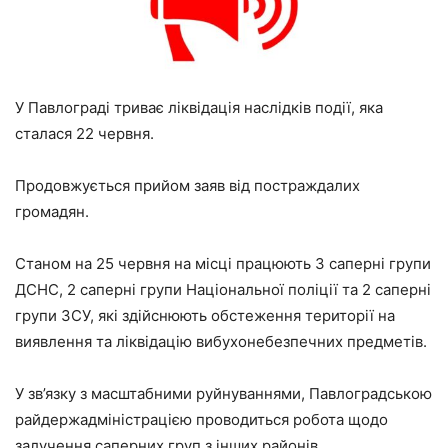
У Павлограді триває ліквідація наслідків події, яка
сталася 22 червня.
Продовжується прийом заяв від постраждалих
громадян.
Станом на 25 червня на місці працюють 3 саперні групи
ДСНС, 2 саперні групи Національної поліції та 2 саперні
групи ЗСУ, які здійснюють обстеження території на
виявлення та ліквідацію вибухонебезпечних предметів.
У зв’язку з масштабними руйнуваннями, Павлоградською
райдержадміністрацією проводиться робота щодо
залучення саперних груп з інших районів