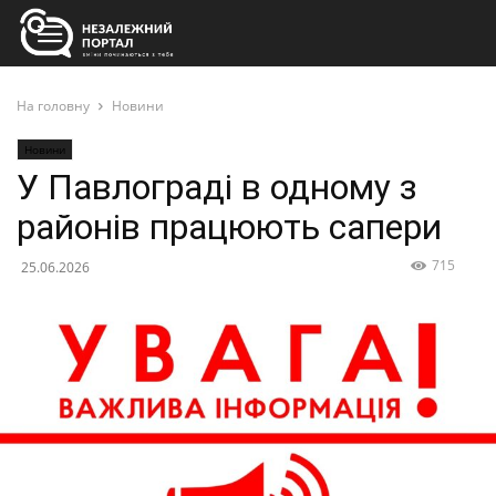
На головну
Новини
Новини
У Павлограді в одному з
районів працюють сапери
715
25.06.2026