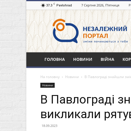
C
37.3
7 Серпня 2026, П’ятниця
Р
Pavlohrad
Незалежний
портал
Павлоград.dp.ua
ГОЛОВНА
НОВИНИ
ВІЙНА
КОР
На головну
Новини
В Павлограді знайшли змі
Новини
В Павлограді з
викликали ряту
18.09.2023