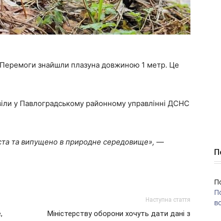
. Перемоги знайшли плазуна довжиною 1 метр. Це
овіли у Павлоградському районному управлінні ДСНС
іста та випущено в природне середовище», —
П
П
П
Наступна стаття
во
,
Міністерству оборони хочуть дати дані з