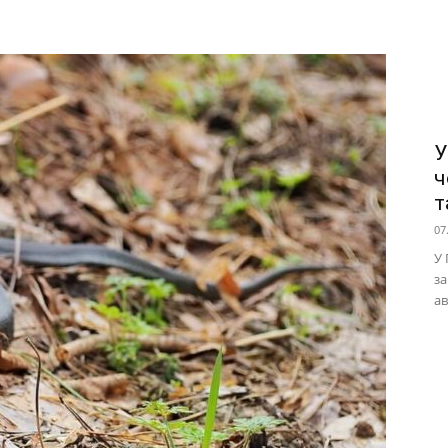
У
ч
т
07
У 
за
ав