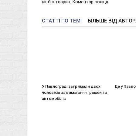
як б’є тварин. Коментар поліції
СТАТТІ ПО ТЕМІ
БІЛЬШЕ ВІД АВТОР
У Павлограді затримали двох
Де у Павло
чоловіків за вимагання грошей та
автомобілів