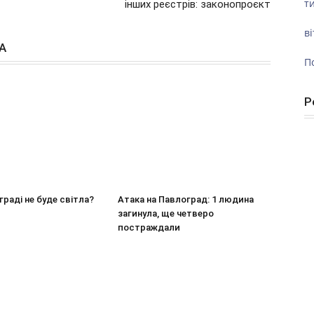
ти
інших реєстрів: законопроєкт
ві
А
П
Р
граді не буде світла?
Атака на Павлоград: 1 людина
загинула, ще четверо
постраждали