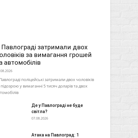
 Павлограді затримали двох
оловіків за вимагання грошей
а автомобілів
.08.2026
Павлограді поліцейські затримали двох чоловіків
 підозрою у вимаганні 5 тисяч доларів та двох
томобілів
Де у Павлограді не буде
світла?
07.08.2026
Атака на Павлоград: 1