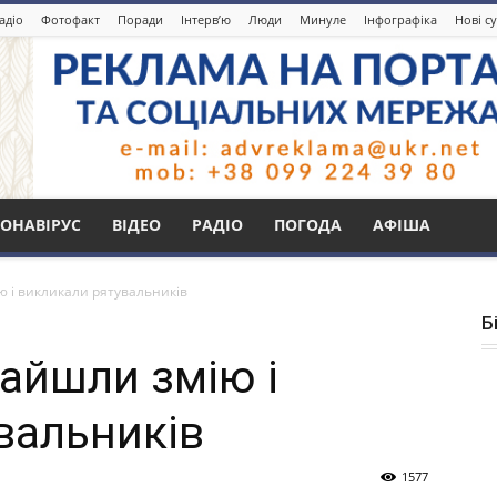
адіо
Фотофакт
Поради
Інтерв’ю
Люди
Минуле
Інфографіка
Нові с
ОНАВІРУС
ВІДЕО
РАДІО
ПОГОДА
АФІША
ю і викликали рятувальників
Б
найшли змію і
вальників
1577