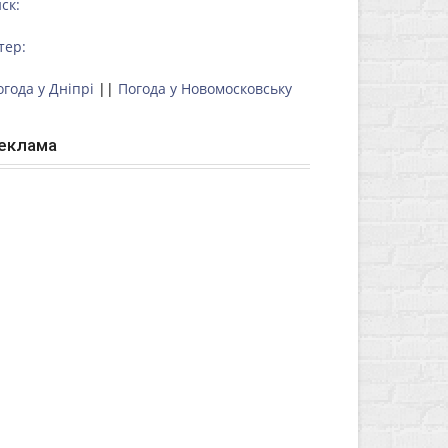
ск:
тер:
огода у Дніпрі
||
Погода у Новомосковську
еклама