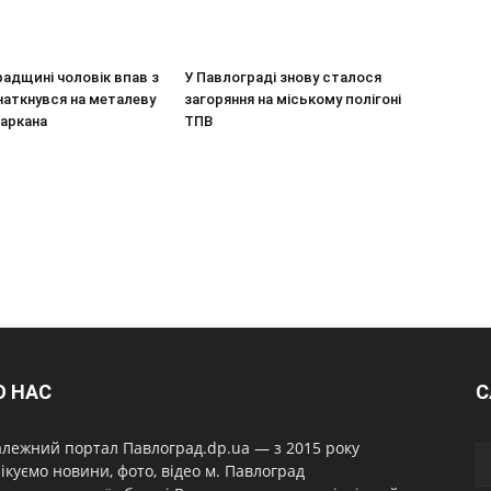
адщині чоловік впав з
У Павлограді знову сталося
наткнувся на металеву
загоряння на міському полігоні
паркана
ТПВ
О НАС
С
лежний портал Павлоград.dp.ua — з 2015 року
ікуємо новини, фото, відео м. Павлоград