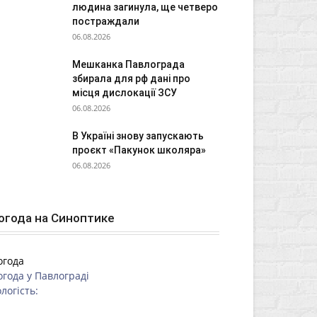
людина загинула, ще четверо
постраждали
06.08.2026
Мешканка Павлограда
збирала для рф дані про
місця дислокації ЗСУ
06.08.2026
В Україні знову запускають
проєкт «Пакунок школяра»
06.08.2026
огода на Синоптике
огода
огода у
Павлограді
логість: