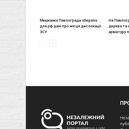
Мешканка Павлограда збирала
На Павлогр
для рф дані про місця дислокації
дерева та 
ЗСУ
арматуру 
ПР
Неза
публ