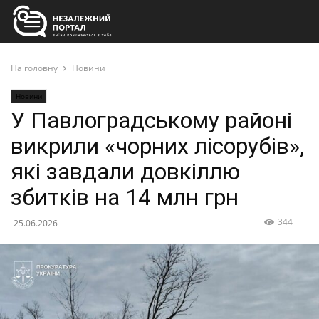
На головну
Новини
Новини
У Павлоградському районі
викрили «чорних лісорубів»,
які завдали довкіллю
збитків на 14 млн грн
344
25.06.2026