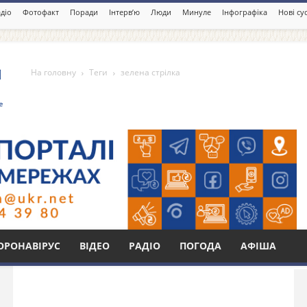
діо
Фотофакт
Поради
Інтерв’ю
Люди
Минуле
Інфографіка
Нові су
На головну
Теги
зелена стрілка
Бі
ОРОНАВІРУС
ВІДЕО
РАДІО
ПОГОДА
АФІША