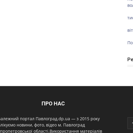
во
ти
ві
По
Р
ПРО НАС
алежний портал Павлоград.dp.ua — з 2015 року
лікуємо новини, фото, відео м. Павлоград
пропетровської області.Використання матеріалів