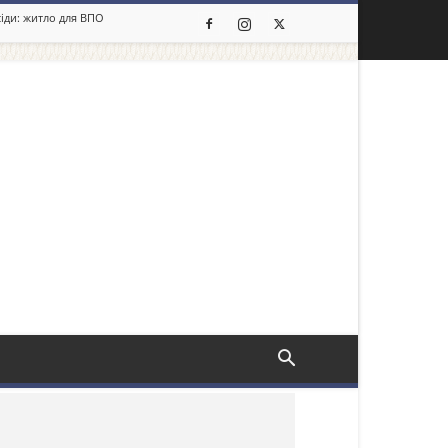
сіди: житло для ВПО
льше новин