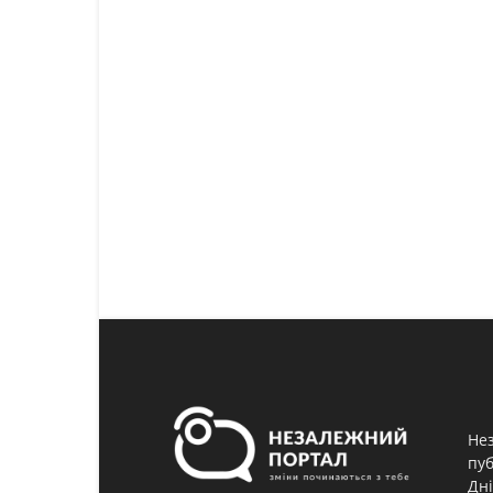
Нез
пуб
Дні