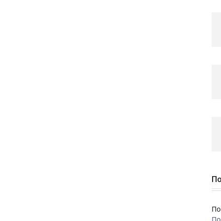
По
По
По