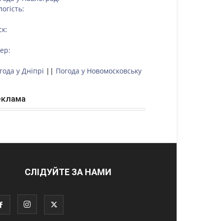
логість:
ск:
тер:
года у Дніпрі
||
Погода у Новомосковську
еклама
СЛІДУЙТЕ ЗА НАМИ