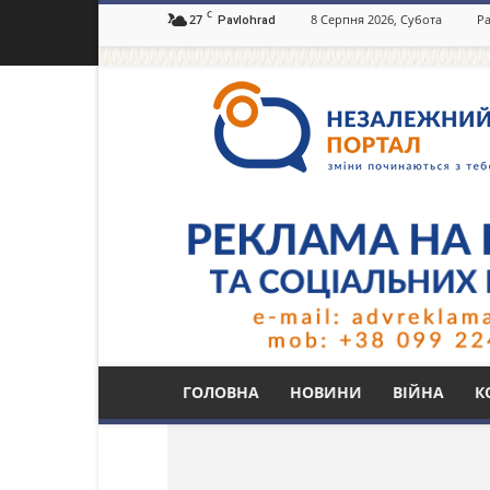
C
27
8 Серпня 2026, Субота
Ра
Pavlohrad
Незалежний
портал
Павлоград.dp.ua
Тег: зелена стрілка
ГОЛОВНА
НОВИНИ
ВІЙНА
К