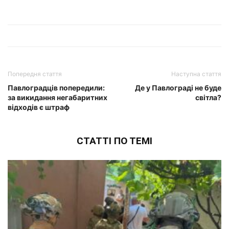
Попередня стаття
Наступна стаття
Павлоградців попередили:
Де у Павлограді не буде
за викидання негабаритних
світла?
відходів є штраф
СТАТТІ ПО ТЕМІ