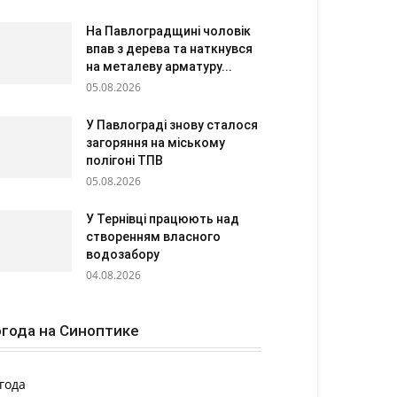
На Павлоградщині чоловік
впав з дерева та наткнувся
на металеву арматуру...
05.08.2026
У Павлограді знову сталося
загоряння на міському
полігоні ТПВ
05.08.2026
У Тернівці працюють над
створенням власного
водозабору
04.08.2026
года на Синоптике
года