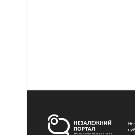
Нез
пуб