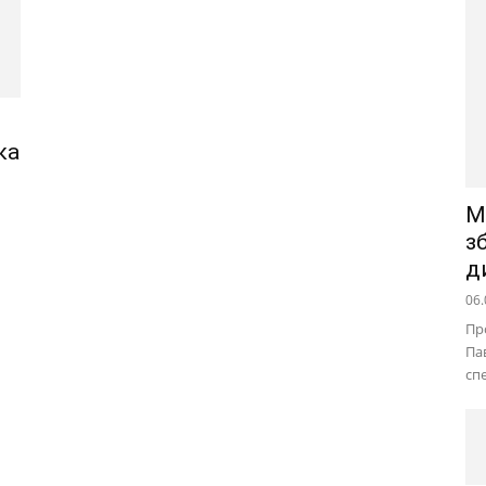
ка
М
з
д
06.
Пр
Па
сп