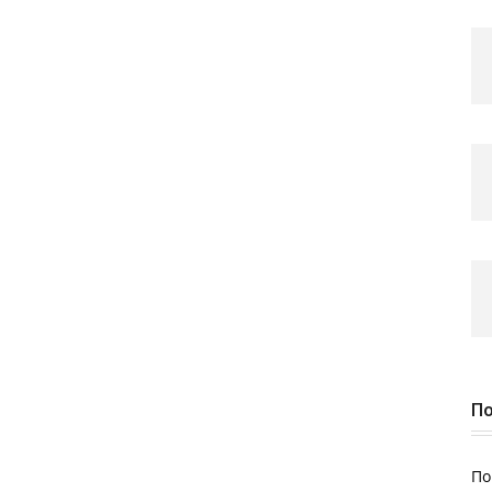
По
По