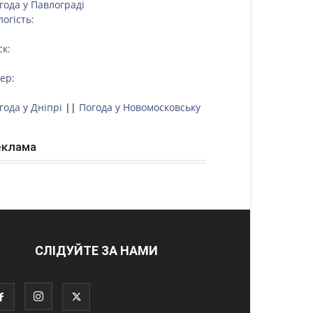
года у
Павлограді
логість:
ск:
тер:
года у Дніпрі
||
Погода у Новомосковську
еклама
СЛІДУЙТЕ ЗА НАМИ