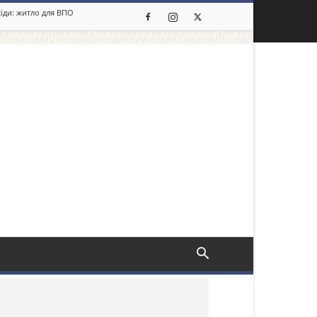
сіди: житло для ВПО
льше новин