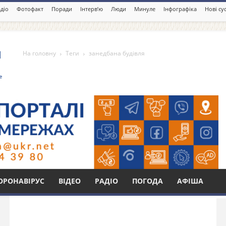
діо
Фотофакт
Поради
Інтерв’ю
Люди
Минуле
Інфографіка
Нові су
На головну
Теги
занедбана будівля
вля
Бі
ОРОНАВІРУС
ВІДЕО
РАДІО
ПОГОДА
АФІША