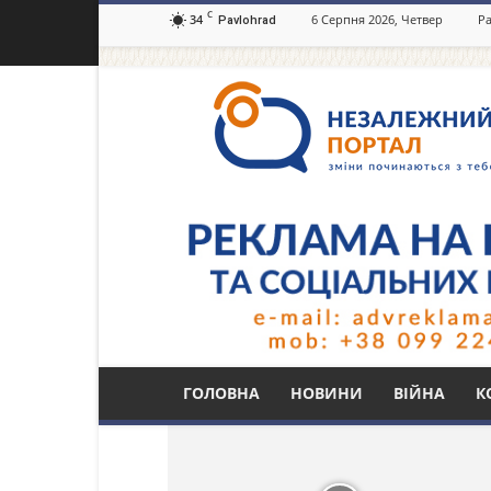
C
34
6 Серпня 2026, Четвер
Ра
Pavlohrad
Незалежний
портал
Павлоград.dp.ua
Тег: занедбана буді
ГОЛОВНА
НОВИНИ
ВІЙНА
К