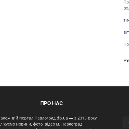
По
во
ти
ві
По
Р
ПРО НАС
алежний портал Павлоград.dp.ua — з 2015 року
лікуємо новини, фото, відео м. Павлоград