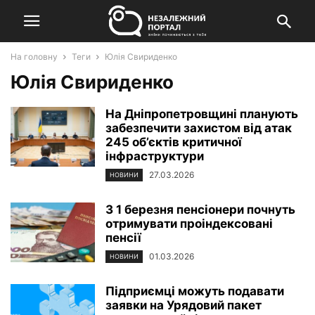
На головну
Теги
Юлія Свириденко
Юлія Свириденко
На Дніпропетровщині планують
забезпечити захистом від атак
245 об’єктів критичної
інфраструктури
27.03.2026
НОВИНИ
З 1 березня пенсіонери почнуть
отримувати проіндексовані
пенсії
01.03.2026
НОВИНИ
Підприємці можуть подавати
заявки на Урядовий пакет