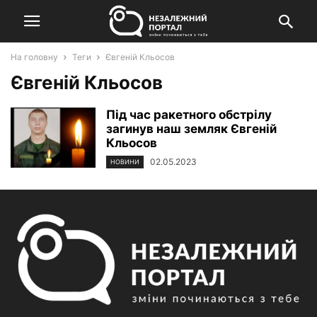
На головну
Теги
Євгеній Кльосов
Євгеній Кльосов
Під час ракетного обстрілу
загинув наш земляк Євгеній
Кльосов
02.05.2023
НОВИНИ