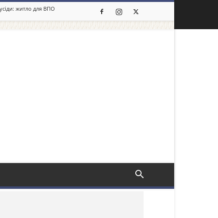
сусіди: житло для ВПО
льше новин