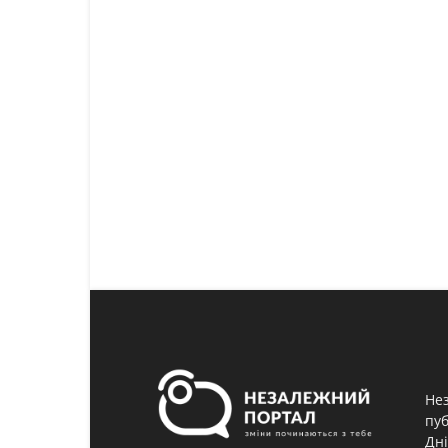
Нез
пуб
Дні