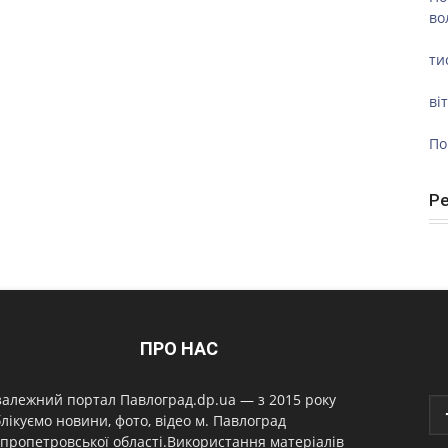
во
ти
ві
По
Р
ПРО НАС
алежний портал Павлоград.dp.ua — з 2015 року
лікуємо новини, фото, відео м. Павлоград
пропетровської області.Використання матеріалів