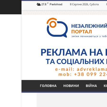
C
27.8
8 Серпня 2026, Субота
Pavlohrad
Незалежний
портал
Павлоград.dp.ua
Тег: хіммашевська 
ГОЛОВНА
НОВИНИ
ВІЙНА
К