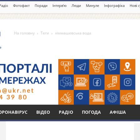
Радіо
Фотофакт
Поради
Інтерв’ю
Люди
Минуле
Інфографіка
Нові 
На головну
Теги
хіммашевська вода
вода
Бі
ОРОНАВІРУС
ВІДЕО
РАДІО
ПОГОДА
АФІША