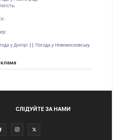
логість:
ск:
тер:
года у Дніпрі
||
Погода у Новомосковську
еклама
СЛІДУЙТЕ ЗА НАМИ