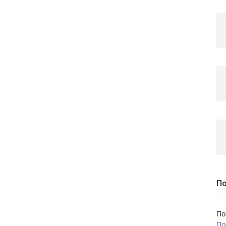
По
По
По