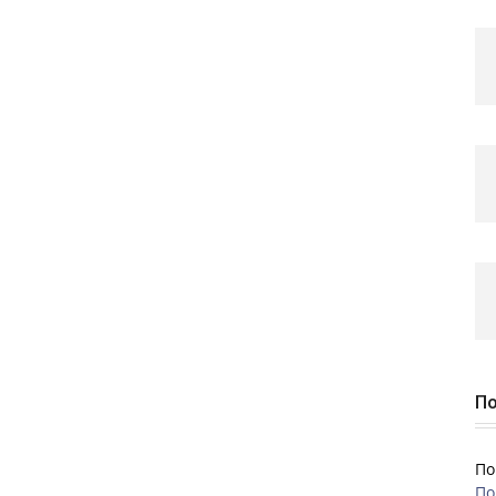
По
По
По