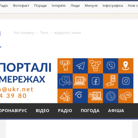
Радіо
Фотофакт
Поради
Інтерв’ю
Люди
Минуле
Інфографіка
Нові 
На головну
Теги
відкртиті люки
Бі
ОРОНАВІРУС
ВІДЕО
РАДІО
ПОГОДА
АФІША