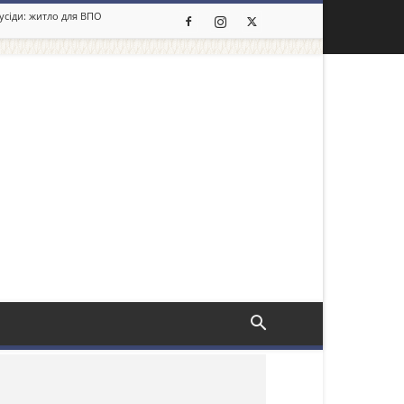
сусіди: житло для ВПО
льше новин