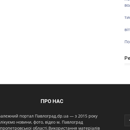
во
ти
ві
По
Р
ПРО НАС
алежний портал Павлоград.dp.ua — з 2015 року
лікуємо новини, фото, відео м. Павлоград
пропетровської області.Використання матеріалів