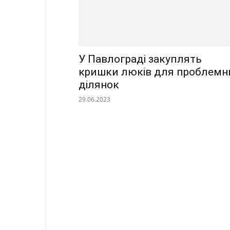
У Павлограді закуплять
кришки люків для проблемн
ділянок
29.06.2023