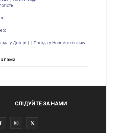
логість:
ск:
тер:
года у Дніпрі
||
Погода у Новомосковську
еклама
СЛІДУЙТЕ ЗА НАМИ