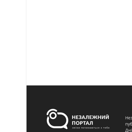
Нез
пуб
Дні