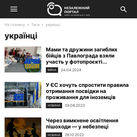
На головну
Теги
українці
українці
Мами та дружини загиблих
бійців з Павлограда взяли
участь у фотопроєкті...
24.04.2024
ВІЙНА
У ЄС хочуть спростити правила
отримання посвідки на
проживання для іноземців
09.08.2023
НОВИНИ
Через вимкнене освітлення
пішоходи — у небезпеці
28.10.2022
НОВИНИ