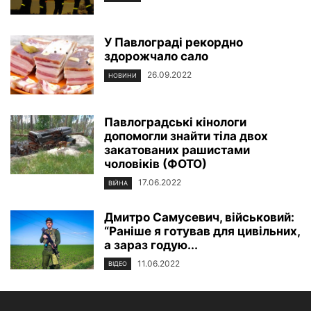
У Павлограді рекордно
здорожчало сало
26.09.2022
НОВИНИ
Павлоградські кінологи
допомогли знайти тіла двох
закатованих рашистами
чоловіків (ФОТО)
17.06.2022
ВІЙНА
Дмитро Самусевич, військовий:
“Раніше я готував для цивільних,
а зараз годую...
11.06.2022
ВІДЕО