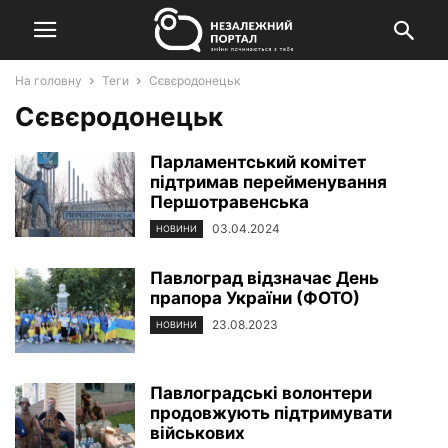
На головну
Теги
Сєвєродонецьк
Сєвєродонецьк
Парламентський комітет
підтримав перейменування
Першотравенська
03.04.2024
НОВИНИ
Павлоград відзначає День
прапора України (ФОТО)
23.08.2023
НОВИНИ
Павлоградські волонтери
продовжують підтримувати
військових