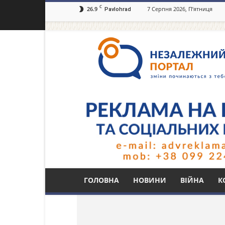
C
26.9
7 Серпня 2026, П’ятниця
Pavlohrad
Незалежний
портал
Павлоград.dp.ua
Тег: стихійна торгів
ГОЛОВНА
НОВИНИ
ВІЙНА
К