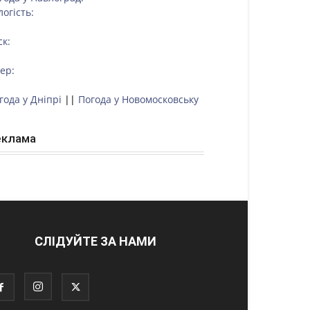
логість:
ск:
тер:
года у Дніпрі
||
Погода у Новомосковську
еклама
СЛІДУЙТЕ ЗА НАМИ