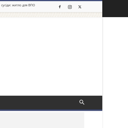
 сусіди: житло для ВПО
льше новин