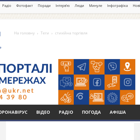
Радіо
Фотофакт
Поради
Інтерв’ю
Люди
Минуле
Інфографіка
Нові
На головну
Теги
стихійна торгівля
ля
Бі
ОРОНАВІРУС
ВІДЕО
РАДІО
ПОГОДА
АФІША