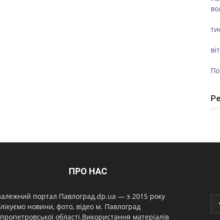
во
ти
ві
По
Р
ПРО НАС
алежний портал Павлоград.dp.ua — з 2015 року
лікуємо новини, фото, відео м. Павлоград
пропетровської області.Використання матеріалів