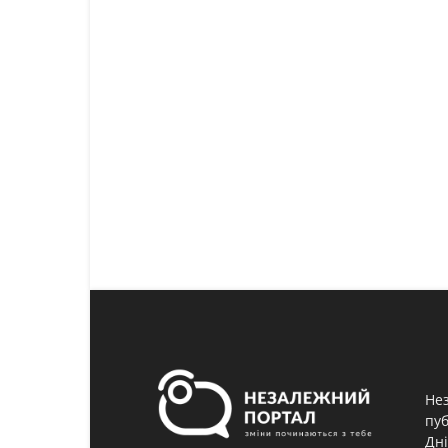
Нез
пуб
Дні