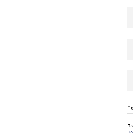
По
По
По