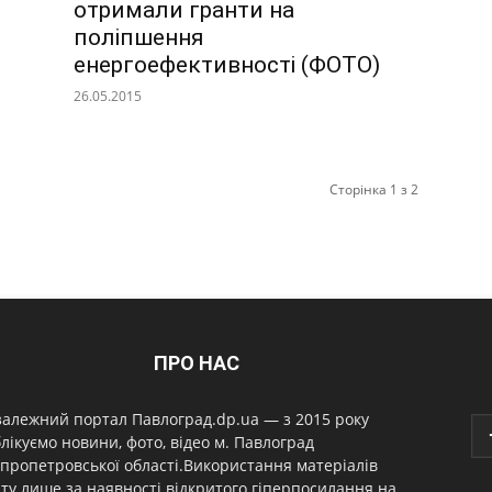
отримали гранти на
поліпшення
енергоефективності (ФОТО)
26.05.2015
Сторінка 1 з 2
ПРО НАС
алежний портал Павлоград.dp.ua — з 2015 року
лікуємо новини, фото, відео м. Павлоград
пропетровської області.Використання матеріалів
ту лише за наявності відкритого гіперпосилання на