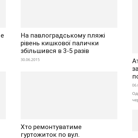
ие
На павлоградському пляжі
рівень кишкової палички
збільшився в 3-5 разів
30.06.2015
А
з
п
06.
Од
че
Хто ремонтуватиме
гуртожиток по вул.