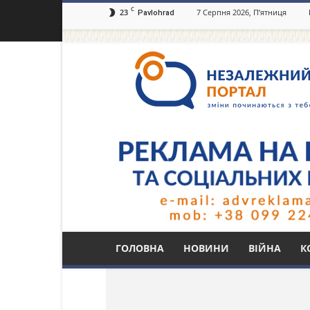
C
23
7 Серпня 2026, П’ятниця
Pavlohrad
Незалежний
портал
Павлоград.dp.ua
Тег: Сергій Остренк
ГОЛОВНА
НОВИНИ
ВІЙНА
К