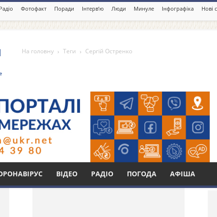
Радіо
Фотофакт
Поради
Інтерв’ю
Люди
Минуле
Інфографіка
Нові 
На головну
Теги
Сергій Остренко
о
Бі
ОРОНАВІРУС
ВІДЕО
РАДІО
ПОГОДА
АФІША