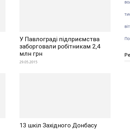
во
ти
ві
По
У Павлограді підприємства
заборговали робітникам 2,4
млн грн
Р
29.05.2015
13 шкіл Західного Донбасу