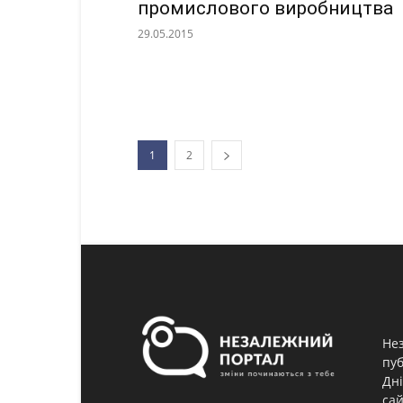
промислового виробництва
29.05.2015
1
2
Нез
пуб
Дні
сай