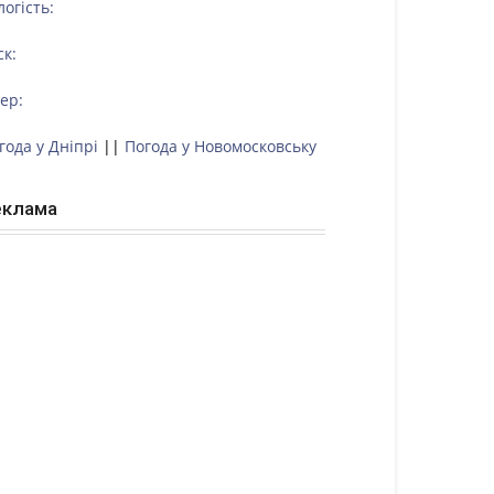
логість:
ск:
тер:
года у Дніпрі
||
Погода у Новомосковську
еклама