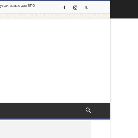
сусіди: житло для ВПО
льше новин