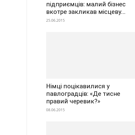
підприємців: малий бізнес
вкотре закликав місцеву...
25.06.2015
Німці поцікавилися у
павлоградців: «Де тисне
правий черевик?»
08.06.2015