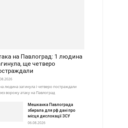
така на Павлоград: 1 людина
агинула, ще четверо
остраждали
08.2026
на людина загинула і четверо постраждали
рез ворожу атаку на Павлоград
Мешканка Павлограда
збирала для рф дані про
місця дислокації ЗСУ
06.08.2026