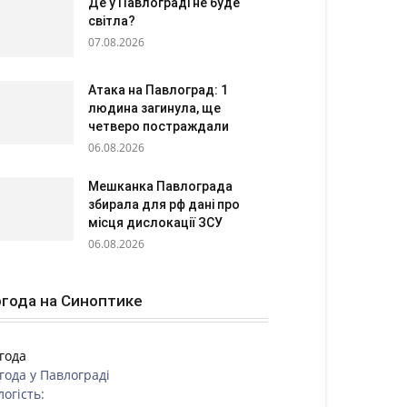
Де у Павлограді не буде
світла?
07.08.2026
Атака на Павлоград: 1
людина загинула, ще
четверо постраждали
06.08.2026
Мешканка Павлограда
збирала для рф дані про
місця дислокації ЗСУ
06.08.2026
года на Синоптике
года
года у
Павлограді
логість: