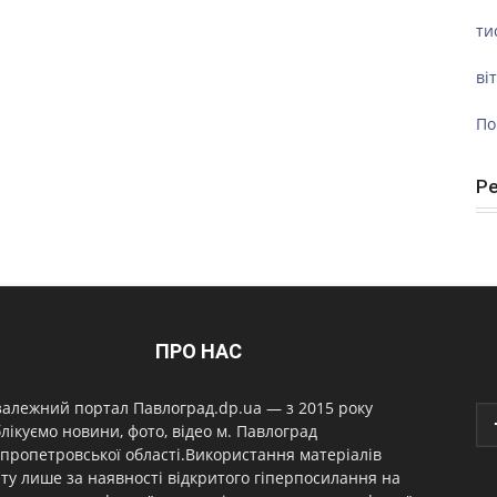
ти
ві
По
Р
ПРО НАС
алежний портал Павлоград.dp.ua — з 2015 року
лікуємо новини, фото, відео м. Павлоград
пропетровської області.Використання матеріалів
ту лише за наявності відкритого гіперпосилання на