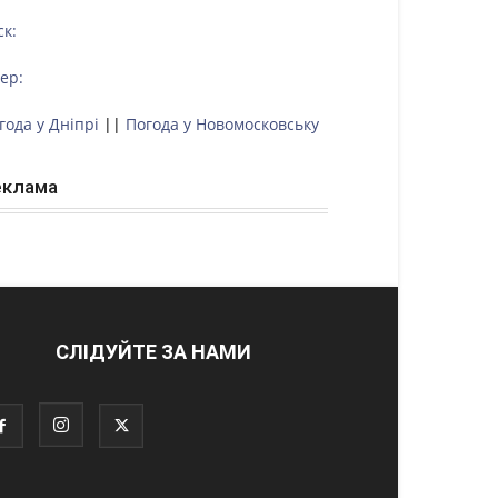
ск:
тер:
года у Дніпрі
||
Погода у Новомосковську
еклама
СЛІДУЙТЕ ЗА НАМИ