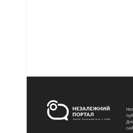
Нез
пуб
Дні
сай