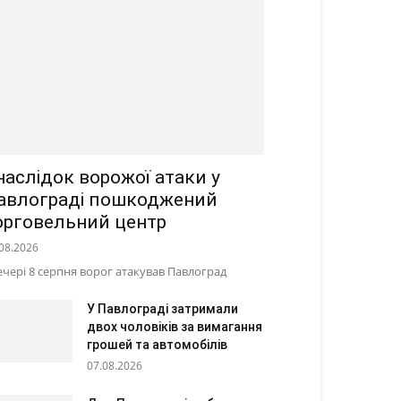
наслідок ворожої атаки у
авлограді пошкоджений
орговельний центр
08.2026
ечері 8 серпня ворог атакував Павлоград
У Павлограді затримали
двох чоловіків за вимагання
грошей та автомобілів
07.08.2026