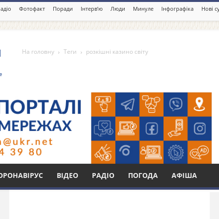
адіо
Фотофакт
Поради
Інтерв’ю
Люди
Минуле
Інфографіка
Нові с
На головну
Теги
розкішні казино світу
 світу
Бі
ОРОНАВІРУС
ВІДЕО
РАДІО
ПОГОДА
АФІША