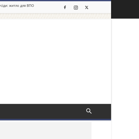
усіди: житло для ВПО
льше новин