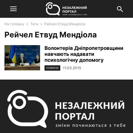
На головну
Теги
Рейчел Етвуд Мендіола
Рейчел Етвуд Мендіола
Волонтерів Дніпропетровщини
навчають надавати
психологічну допомогу
11.03.2015
НОВИНИ