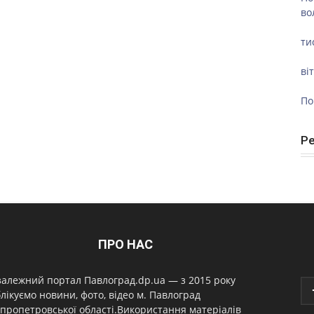
во
ти
ві
По
Р
ПРО НАС
алежний портал Павлоград.dp.ua — з 2015 року
лікуємо новини, фото, відео м. Павлоград
пропетровської області.Використання матеріалів