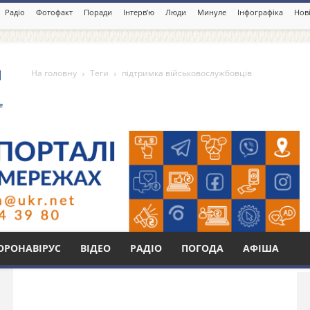
Радіо
Фотофакт
Поради
Інтерв’ю
Люди
Минуле
Інфографіка
Нові
На головну
Теги
підтримка військовослужбовців
ськовослужбовців
Бі
ОРОНАВІРУС
ВІДЕО
РАДІО
ПОГОДА
АФІША