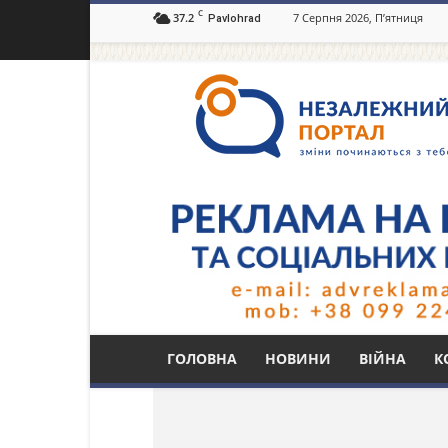
C
37.2
7 Серпня 2026, П’ятниця
Pavlohrad
Незалежний
портал
Павлоград.dp.ua
Тег: підтримка вій
ГОЛОВНА
НОВИНИ
ВІЙНА
К