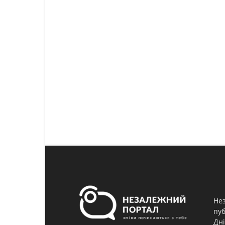
Нез
пуб
Дні