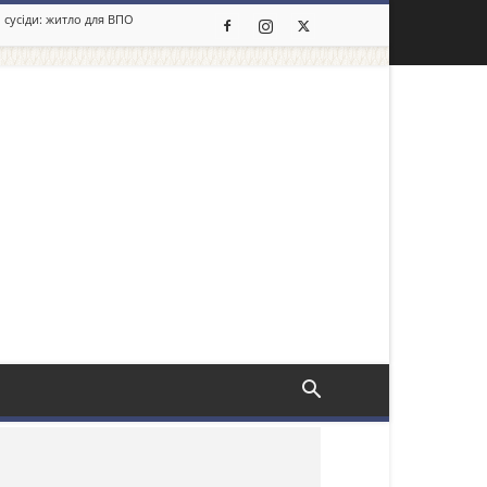
 сусіди: житло для ВПО
льше новин