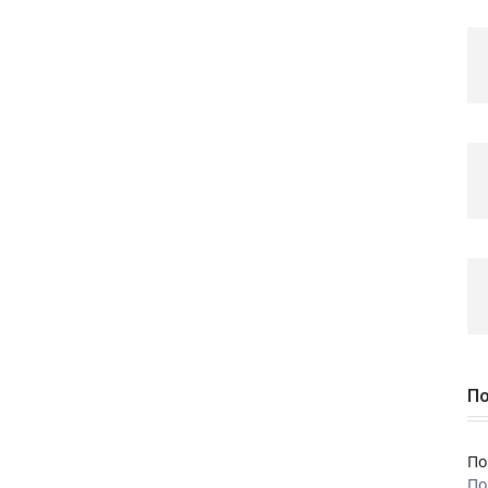
По
По
По