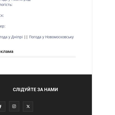
логість:
ск:
тер:
года у Дніпрі
||
Погода у Новомосковську
еклама
СЛІДУЙТЕ ЗА НАМИ