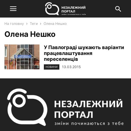
На головну
Теги
Олена Нешко
Олена Нешко
У Павлограді шукають варіанти
працевлаштування
переселенців
13.03.2015
НОВИНИ