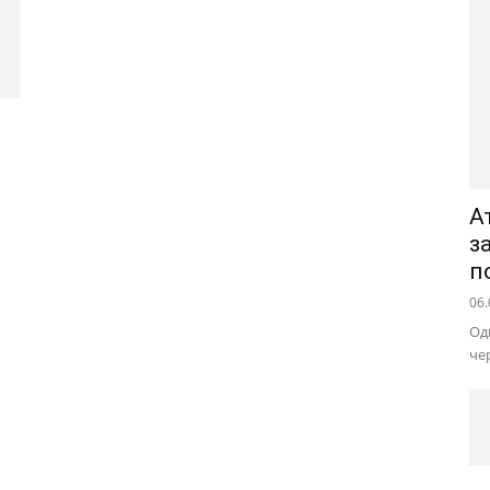
А
з
п
06.
Од
че