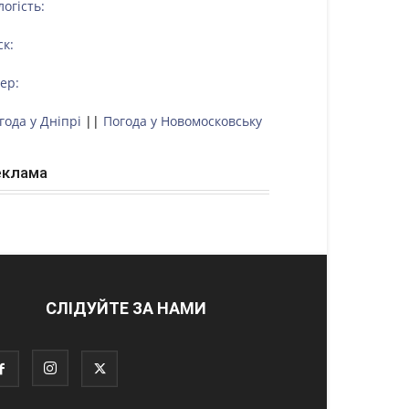
логість:
ск:
тер:
года у Дніпрі
||
Погода у Новомосковську
еклама
СЛІДУЙТЕ ЗА НАМИ