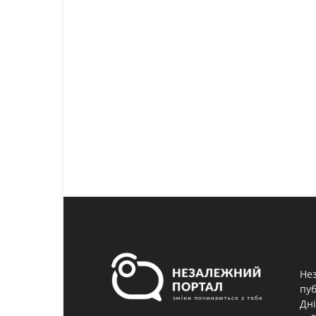
Нез
пуб
Дні