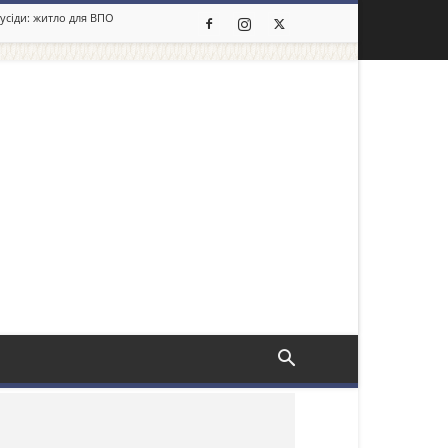
сусіди: житло для ВПО
льше новин