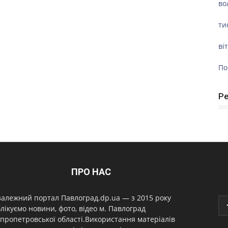
во
ти
ві
По
Р
ПРО НАС
алежний портал Павлоград.dp.ua — з 2015 року
лікуємо новини, фото, відео м. Павлоград
пропетровської області.Використання матеріалів