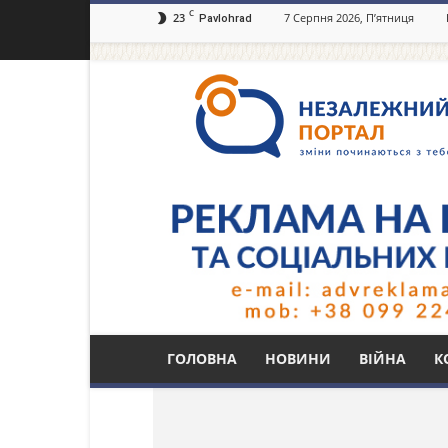
C
23
7 Серпня 2026, П’ятниця
Pavlohrad
Незалежний
портал
Павлоград.dp.ua
Тег: очищена вода
ГОЛОВНА
НОВИНИ
ВІЙНА
К