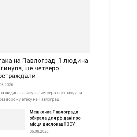
така на Павлоград: 1 людина
агинула, ще четверо
остраждали
08.2026
на людина загинула і четверо постраждали
рез ворожу атаку на Павлоград
Мешканка Павлограда
збирала для рф дані про
місця дислокації ЗСУ
06.08.2026