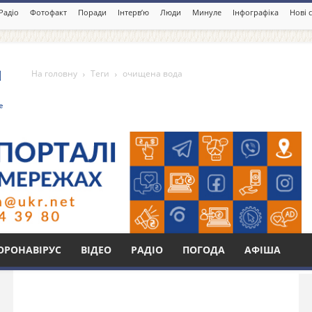
Радіо
Фотофакт
Поради
Інтерв’ю
Люди
Минуле
Інфографіка
Нові 
На головну
Теги
очищена вода
Бі
ОРОНАВІРУС
ВІДЕО
РАДІО
ПОГОДА
АФІША