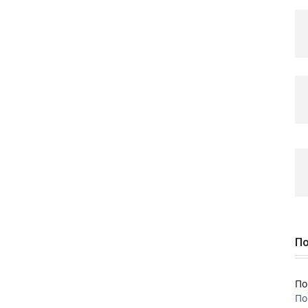
По
По
По