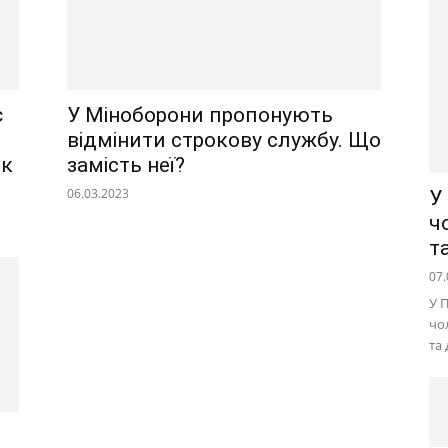
є
У Міноборони пропонують
відмінити строкову службу. Що
як
замість неї?
06.03.2023
У
ч
т
07.
У 
чо
та