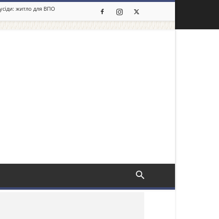
сусіди: житло для ВПО
льше новин