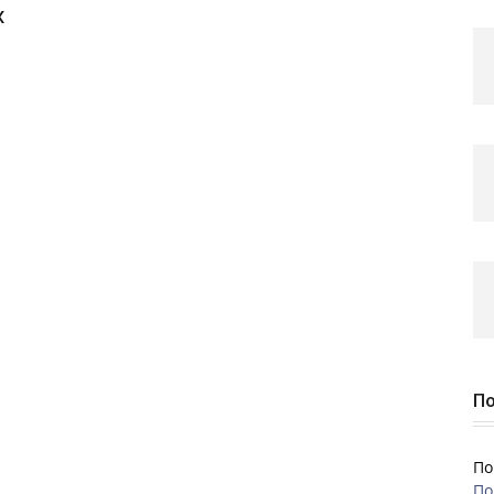
х
По
По
По