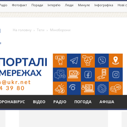
Радіо
Фотофакт
Поради
Інтерв’ю
Люди
Минуле
Інфографіка
Нові 
На головну
Теги
Міноборони
Бі
ОРОНАВІРУС
ВІДЕО
РАДІО
ПОГОДА
АФІША