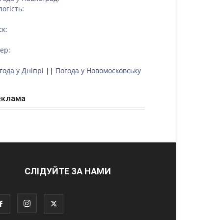
логість:
ск:
тер:
года у Дніпрі
||
Погода у Новомосковську
еклама
СЛІДУЙТЕ ЗА НАМИ