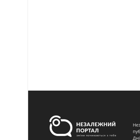
Нез
пуб
Дні