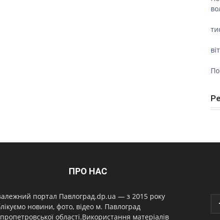
во
ти
ві
По
Р
ПРО НАС
алежний портал Павлоград.dp.ua — з 2015 року
лікуємо новини, фото, відео м. Павлоград
пропетровської області.Використання матеріалів