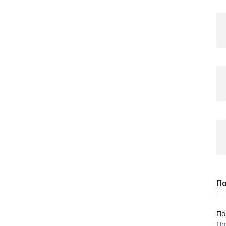
По
По
По