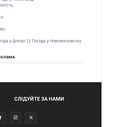
логість:
ск:
тер:
года у Дніпрі
||
Погода у Новомосковську
еклама
СЛІДУЙТЕ ЗА НАМИ