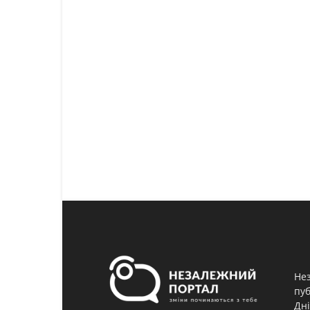
Нез
пуб
Дні