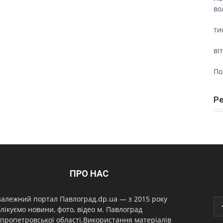
во
ти
ві
По
Р
ПРО НАС
алежний портал Павлоград.dp.ua — з 2015 року
лікуємо новини, фото, відео м. Павлоград
пропетровської області.Використання матеріалів