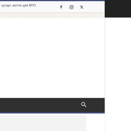
 сусіди: житло для ВПО
льше новин