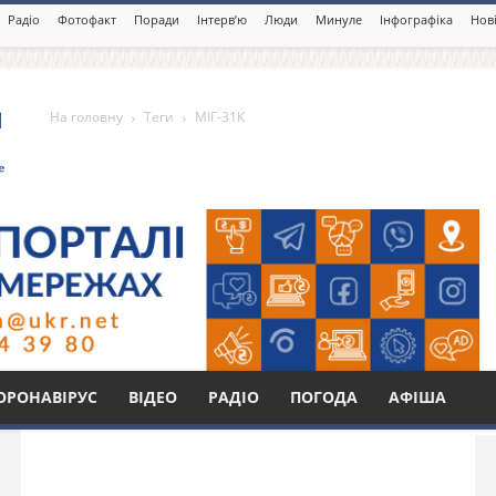
Радіо
Фотофакт
Поради
Інтерв’ю
Люди
Минуле
Інфографіка
Нові
На головну
Теги
МІГ-31К
Бі
ОРОНАВІРУС
ВІДЕО
РАДІО
ПОГОДА
АФІША