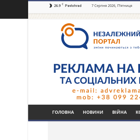
C
26.9
7 Серпня 2026, П’ятниця
Pavlohrad
Незалежний
портал
Павлоград.dp.ua
Тег: МІГ-31К
ГОЛОВНА
НОВИНИ
ВІЙНА
К