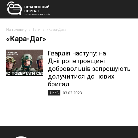
На головну
Теги
«Кара-Даг»
«Кара-Даг»
Гвардія наступу: на
Дніпропетровщині
добровольців запрошують
долучитися до нових
бригад
03.02.2023
ВІЙНА