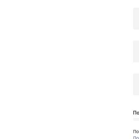
По
По
По