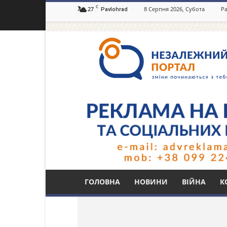
C
27
8 Серпня 2026, Субота
Ра
Pavlohrad
Незалежний
портал
Павлоград.dp.ua
Тег: інвалідність по
ГОЛОВНА
НОВИНИ
ВІЙНА
К