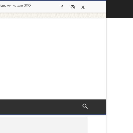
сіди: житло для ВПО
льше новин