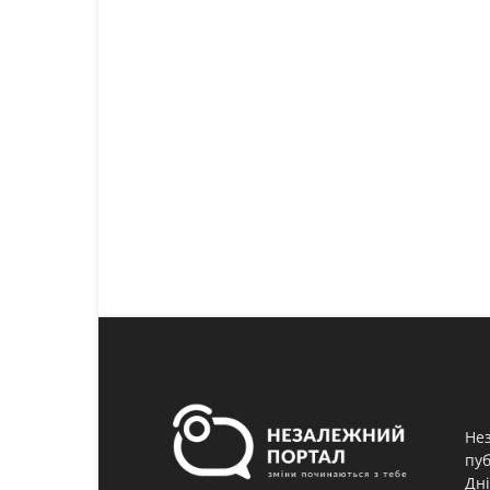
Нез
пуб
Дні